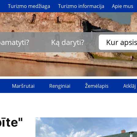
i
Turizmo medžiaga
Turizmo informacija
Apie mus
pamatyti?
Ką daryti?
Kur apsis
Maršrutai
Renginiai
Žemėlapis
Atklāj
īte"