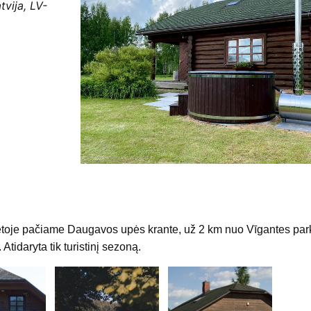
vija, LV-
vietoje pačiame Daugavos upės krante, už 2 km nuo Vīgantes par
tidaryta tik turistinį sezoną.