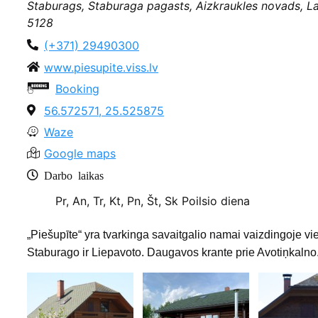
Staburags, Staburaga pagasts, Aizkraukles novads, Lat
5128
(+371) 29490300
www.piesupite.viss.lv
Booking
56.572571, 25.525875
Waze
Google maps
Darbo laikas
Pr, An, Tr, Kt, Pn, Št, Sk
Poilsio diena
„Piešupīte“ yra tvarkinga savaitgalio namai vaizdingoje 
Staburago ir Liepavoto. Daugavos krante prie Avotiņkalno. A