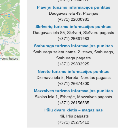
Pļaviņu turizmo informacijos punktas
Daugavas iela 49, Pļaviņas
(+371) 22000981
Skrīverių turizmo informacijos punktas
Daugavas iela 85, Skrīveri, Skrīveru pagasts
(+371) 25661983
Staburaga turizmo informacijos punktas
Staburaga saieta nams, 2. stāvs, Staburags,
Staburaga pagasts
p
contributors
(+371) 29892925
Nereto turizmo informacijos punktas
Dzirnavu iela 5, Nereta, Neretas pagasts
(+371) 26674300
Mazzalves turizmo informacijos punktas
Skolas iela 1, Ērberģe, Mazzalves pagasts
(+371) 26156535
Iršių dvaro klėtis – magazinas
Irši, Iršu pagasts
(+371) 29275412