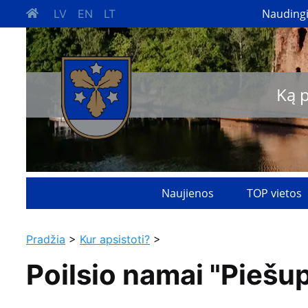
Nauding
LV
EN
LT
Ką 
Naujienos
TOP vietos
Pradžia
>
Kur apsistoti?
>
Poilsio namai "Piešup