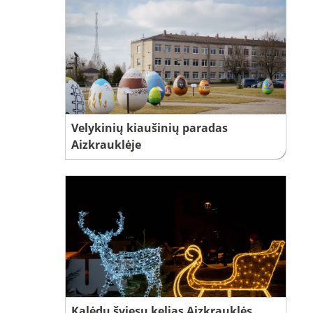
Velykinių kiaušinių paradas
Aizkrauklėje
Kalėdų šviesų kelias Aizkrauklės