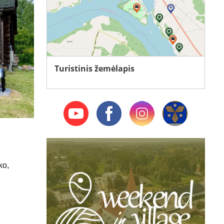
Turistinis žemėlapis
ko,