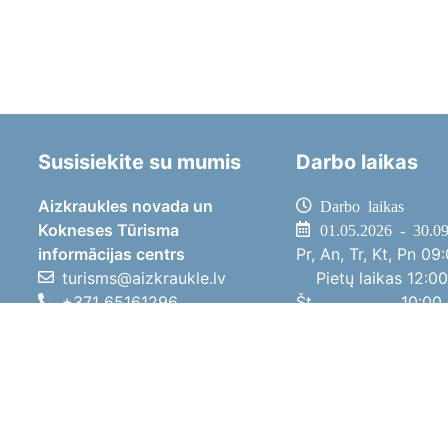
Susisiekite su mumis
Darbo laikas
Aizkraukles novada un
Darbo laikas
Kokneses Tūrisma
01.05.2026 - 30.0
informācijas centrs
Pr, An, Tr, Kt, Pn
09:
turisms@aizkraukle.lv
Pietų laikas
12:00
+371 65161296
Št
10:00 
+371 29275412
Sk
11:00 
1905.gada iela 7, Koknese,
01.10.2025 - 30.0
Aizkraukles novads, LV-5113
Pr, An, Tr, Kt, Pn
08:
Pietų laikas
12:00
Št
10:00 
Sk
Poilsi