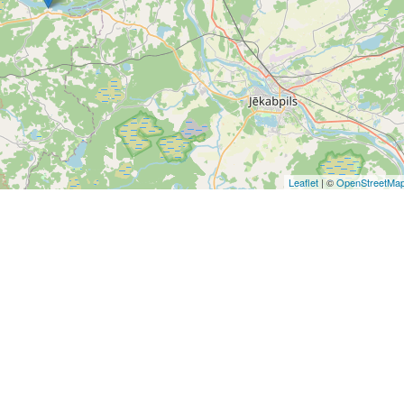
Leaflet
| ©
OpenStreetMa