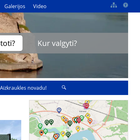
Galerijos
Video
toti?
Kur valgyti?
 Aizkraukles novadu!