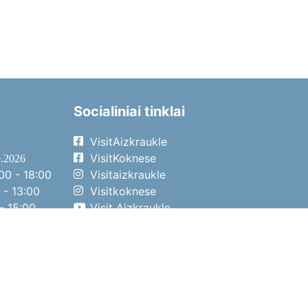
Socialiniai tinklai
VisitAizkraukle
VisitKoknese
9.2026
00 - 18:00
Visitaizkraukle
 - 13:00
Visitkoknese
- 15:00
Visit Aizkraukle
- 14:00
Visit Aizkraukle
4.2026
00 - 17:00
 - 13:00
- 14:00
o diena