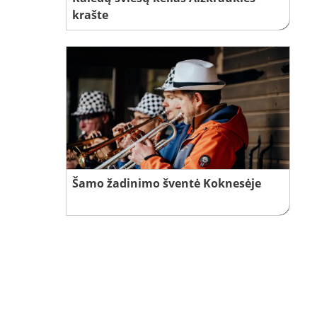
krašte
Šamo žadinimo šventė Koknesėje