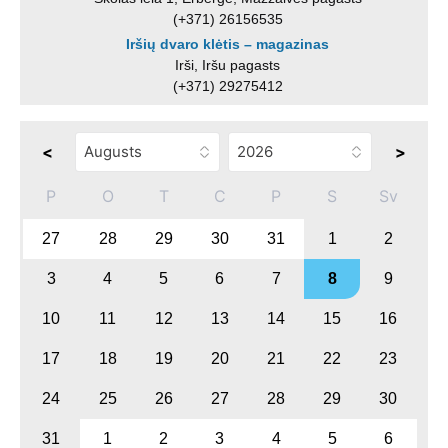
(+371) 26156535
Iršių dvaro klėtis – magazinas
Irši, Iršu pagasts
(+371) 29275412
<
>
P
O
T
C
P
S
Sv
27
28
29
30
31
1
2
3
4
5
6
7
8
9
10
11
12
13
14
15
16
17
18
19
20
21
22
23
24
25
26
27
28
29
30
31
1
2
3
4
5
6