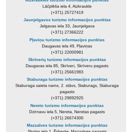
Aizkrauklės turizmo informacijos punktas
Lāčplēša iela 4, Aizkraukle
(+371) 25727419
Jaunjelgavos turizmo informacijos punktas
Jelgavas iela 33, Jaunjelgava
(+371) 27366222
Pļaviņu turizmo informacijos punktas
Daugavas iela 49, Pļaviņas
(+371) 22000981
Skrīverių turizmo informacijos punktas
Daugavas iela 85, Skrīveri, Skrīveru pagasts
(+371) 25661983
Staburaga turizmo informacijos punktas
Staburaga saieta nams, 2. stāvs, Staburags, Staburaga
pagasts
(+371) 29892925
Nereto turizmo informacijos punktas
Dzirnavu iela 5, Nereta, Neretas pagasts
(+371) 26674300
Mazzalves turizmo informacijos punktas
Skolas iela 1, Ērberģe, Mazzalves pagasts