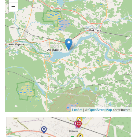
−
Leaflet
| ©
OpenStreetMap
contributors