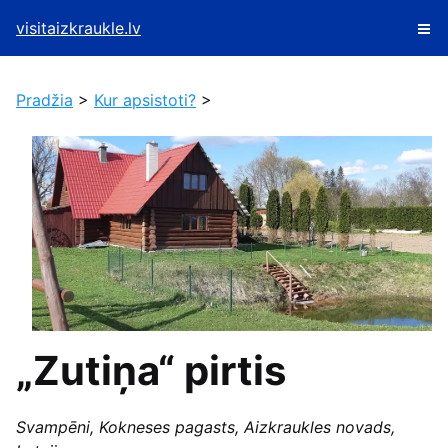
visitaizkraukle.lv
Pradžia
>
Kur apsistoti?
>
„Zutiņa“ pirtis
Svampēni, Kokneses pagasts, Aizkraukles novads,