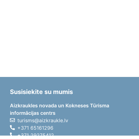
Susisiekite su mumis
Aizkraukles novada un Kokneses Tūrisma
informācijas centrs
turisms@aizkraukle.lv
+371 65161296
+371 29275412