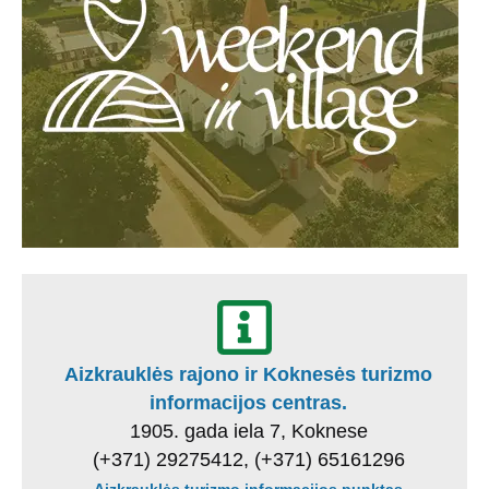
Aizkrauklės rajono ir Koknesės turizmo
informacijos centras.
1905. gada iela 7, Koknese
(+371) 29275412, (+371) 65161296