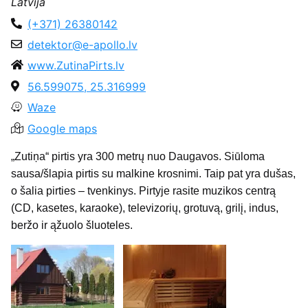
Latvija
(+371) 26380142
detektor@e-apollo.lv
www.ZutinaPirts.lv
56.599075, 25.316999
Waze
Google maps
„Zutiņa“ pirtis yra 300 metrų nuo Daugavos. Siūloma
sausa/šlapia pirtis su malkine krosnimi. Taip pat yra dušas,
o šalia pirties – tvenkinys. Pirtyje rasite muzikos centrą
(CD, kasetes, karaoke), televizorių, grotuvą, grilį, indus,
beržo ir ąžuolo šluoteles.