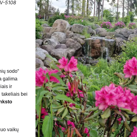
LV-5108
nių sodo“
a galima
iais ir
takeliais bei
anksto
nuo vaikų