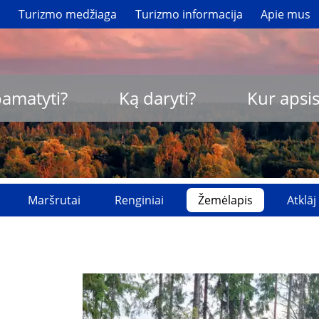
i
Turizmo medžiaga
Turizmo informacija
Apie mus
pamatyti?
Ką daryti?
Kur apsis
Maršrutai
Renginiai
Žemėlapis
Atklāj