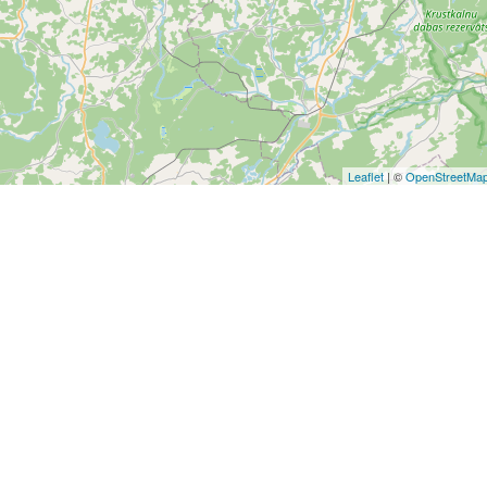
Leaflet
| ©
OpenStreetMa