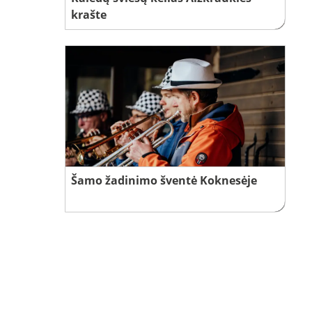
krašte
Šamo žadinimo šventė Koknesėje