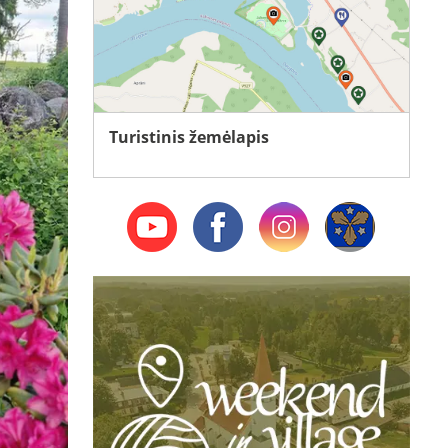
Turistinis žemėlapis