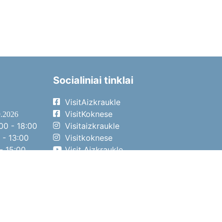
Socialiniai tinklai
VisitAizkraukle
VisitKoknese
9.2026
00 - 18:00
Visitaizkraukle
 - 13:00
Visitkoknese
- 15:00
Visit Aizkraukle
- 14:00
Visit Aizkraukle
4.2026
00 - 17:00
 - 13:00
- 14:00
o diena