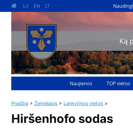
Nauding
LV
EN
LT
Ką 
Naujienos
TOP vietos
Pradžia
>
Žemėlapis
>
Lankytinos vietos
>
Hiršenhofo sodas