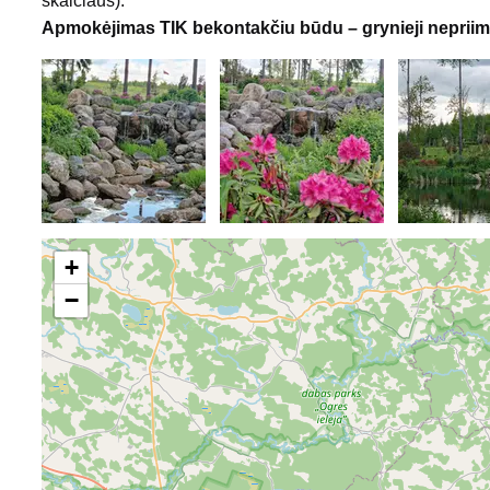
skaičiaus).
Apmokėjimas TIK bekontakčiu būdu – grynieji nepriim
+
−