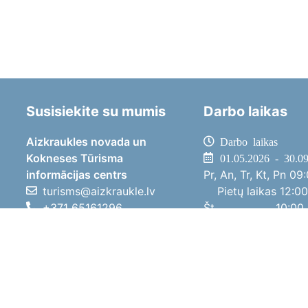
Susisiekite su mumis
Darbo laikas
Aizkraukles novada un
Darbo laikas
Kokneses Tūrisma
01.05.2026 - 30.0
informācijas centrs
Pr, An, Tr, Kt, Pn
09:
turisms@aizkraukle.lv
Pietų laikas
12:00
+371 65161296
Št
10:00 
+371 29275412
Sk
11:00 
1905.gada iela 7, Koknese,
01.10.2025 - 30.0
Aizkraukles novads, LV-5113
Pr, An, Tr, Kt, Pn
08:
Pietų laikas
12:00
Št
10:00 
Sk
Poilsi