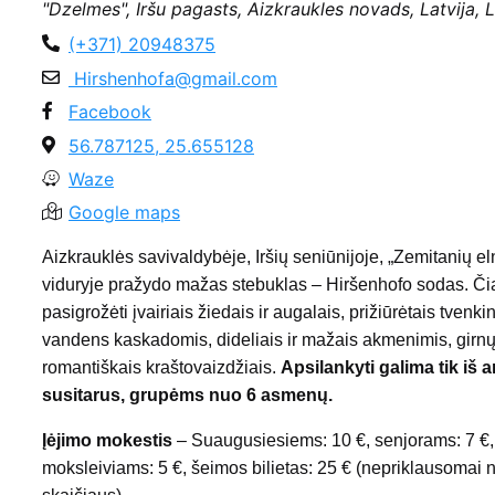
"Dzelmes", Iršu pagasts, Aizkraukles novads, Latvija, 
(+371) 20948375
Hirshenhofa@gmail.com
Facebook
56.787125, 25.655128
Waze
Google maps
Aizkrauklės savivaldybėje, Iršių seniūnijoje, „Zemitanių el
viduryje pražydo mažas stebuklas – Hiršenhofo sodas. Či
pasigrožėti įvairiais žiedais ir augalais, prižiūrėtais tvenkin
vandens kaskadomis, dideliais ir mažais akmenimis, girnų 
romantiškais kraštovaizdžiais.
Apsilankyti galima tik iš 
susitarus, grupėms nuo 6 asmenų.
Įėjimo mokestis
– Suaugusiesiems: 10 €, senjorams: 7 €,
moksleiviams: 5 €, šeimos bilietas: 25 € (nepriklausomai 