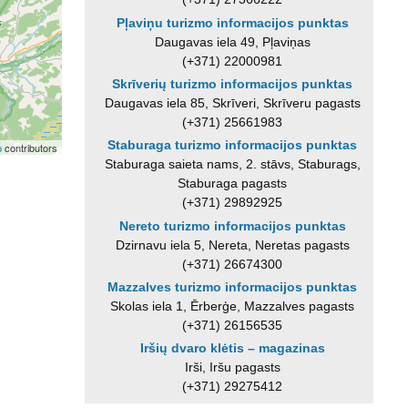
Pļaviņu turizmo informacijos punktas
Daugavas iela 49, Pļaviņas
(+371) 22000981
Skrīverių turizmo informacijos punktas
Daugavas iela 85, Skrīveri, Skrīveru pagasts
(+371) 25661983
Staburaga turizmo informacijos punktas
p
contributors
Staburaga saieta nams, 2. stāvs, Staburags,
Staburaga pagasts
(+371) 29892925
Nereto turizmo informacijos punktas
Dzirnavu iela 5, Nereta, Neretas pagasts
(+371) 26674300
Mazzalves turizmo informacijos punktas
Skolas iela 1, Ērberģe, Mazzalves pagasts
(+371) 26156535
Iršių dvaro klėtis – magazinas
Irši, Iršu pagasts
(+371) 29275412