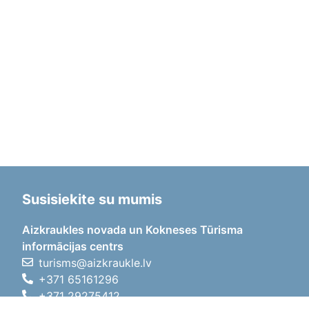
Susisiekite su mumis
Aizkraukles novada un Kokneses Tūrisma
informācijas centrs
turisms@aizkraukle.lv
+371 65161296
+371 29275412