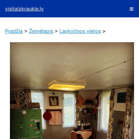
visitaizkraukle.lv
Pradžia
>
Žemėlapis
>
Lankytinos vietos
>