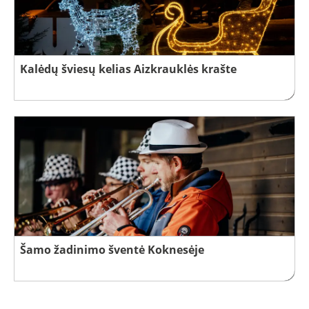
Kalėdų šviesų kelias Aizkrauklės krašte
Šamo žadinimo šventė Koknesėje