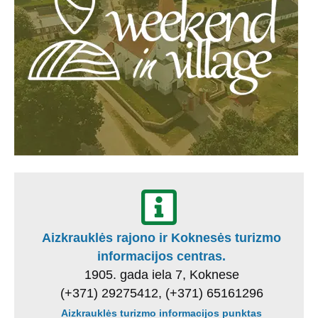
Aizkrauklės rajono ir Koknesės turizmo
informacijos centras.
1905. gada iela 7, Koknese
(+371) 29275412, (+371) 65161296
Aizkrauklės turizmo informacijos punktas