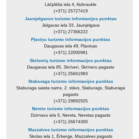
Lāčplēša iela 4, Aizkraukle
(+371) 25727419
Jaunjelgavos turizmo informacijos punktas
Jelgavas iela 33, Jaunjelgava
(+371) 27366222
Pļaviņu turizmo informacijos punktas
Daugavas iela 49, Pļaviņas
(+371) 22000981
Skrīverių turizmo informacijos punktas
Daugavas iela 85, Skrīveri, Skrīveru pagasts
(+371) 25661983
Staburaga turizmo informacijos punktas
Staburaga saieta nams, 2. stāvs, Staburags, Staburaga
pagasts
(+371) 29892925
Nereto turizmo informacijos punktas
Dzirnavu iela 5, Nereta, Neretas pagasts
(+371) 26674300
Mazzalves turizmo informacijos punktas
Skolas iela 1, Ērberģe, Mazzalves pagasts