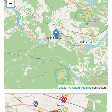
−
Leaflet
| ©
OpenStreetMap
contributors