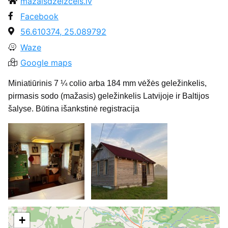
mazaisdzelzcels.lv
Facebook
56.610374, 25.089792
Waze
Google maps
Miniatiūrinis 7 ¼ colio arba 184 mm vėžės geležinkelis,
pirmasis sodo (mažasis) geležinkelis Latvijoje ir Baltijos
šalyse. Būtina išankstinė registracija
+