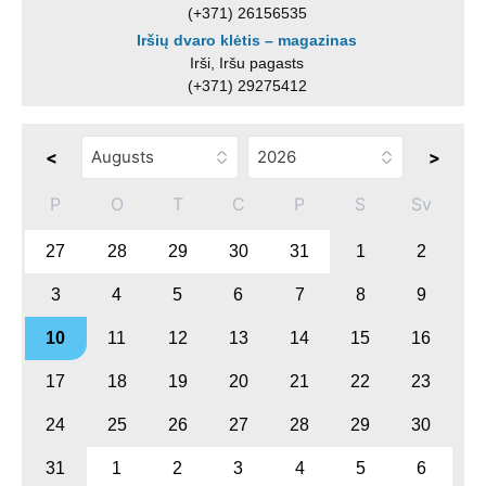
(+371) 26156535
Iršių dvaro klėtis – magazinas
Irši, Iršu pagasts
(+371) 29275412
<
>
P
O
T
C
P
S
Sv
27
28
29
30
31
1
2
3
4
5
6
7
8
9
10
11
12
13
14
15
16
17
18
19
20
21
22
23
24
25
26
27
28
29
30
31
1
2
3
4
5
6