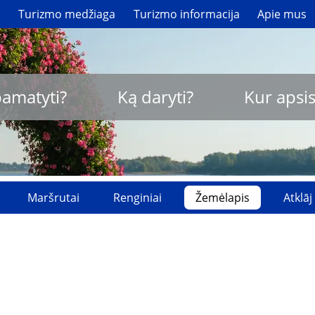
i
Turizmo medžiaga
Turizmo informacija
Apie mus
pamatyti?
Ką daryti?
Kur apsis
Maršrutai
Renginiai
Žemėlapis
Atklāj