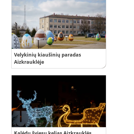
Velykinių kiaušinių paradas
Aizkrauklėje
Kalėdų šviesų kelias Aizkrauklės