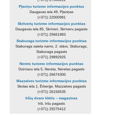
Pļaviņu turizmo informacijos punktas
Daugavas iela 49, Pļaviņas
(+371) 22000981
Skrīverių turizmo informacijos punktas
Daugavas iela 85, Skrīveri, Skrīveru pagasts
(+371) 25661983
Staburaga turizmo informacijos punktas
Staburaga saieta nams, 2. stāvs, Staburags,
Staburaga pagasts
(+371) 29892925
Nereto turizmo informacijos punktas
Dzirnavu iela 5, Nereta, Neretas pagasts
(+371) 26674300
Mazzalves turizmo informacijos punktas
Skolas iela 1, Ērberģe, Mazzalves pagasts
(+371) 26156535
Iršių dvaro klėtis – magazinas
Irši, Iršu pagasts
(+371) 29275412