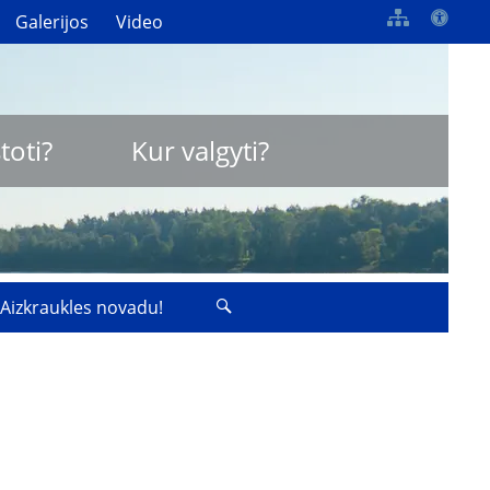
Galerijos
Video
toti?
Kur valgyti?
 Aizkraukles novadu!