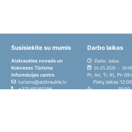
Susisiekite su mumis
Darbo laikas
Aizkraukles novada un
Darbo laikas
Kokneses Tūrisma
01.05.2026 - 30.0
informācijas centrs
Pr, An, Tr, Kt, Pn
09:
turisms@aizkraukle.lv
Pietų laikas
12:00
+371 65161296
Št
10:00 
+371 29275412
Sk
11:00 
1905.gada iela 7, Koknese,
01.10.2025 - 30.0
Aizkraukles novads, LV-5113
Pr, An, Tr, Kt, Pn
08:
Pietų laikas
12:00
Št
10:00 
Sk
Poilsi