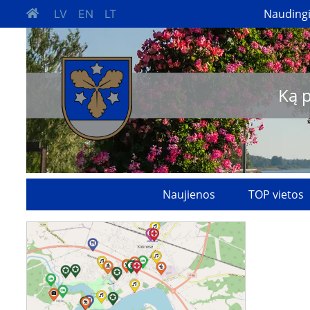
Nauding
LV
EN
LT
Ką 
Naujienos
TOP vietos