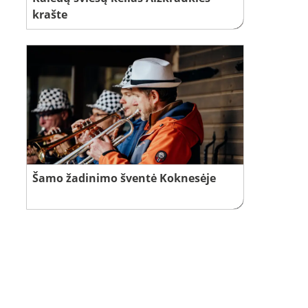
krašte
Šamo žadinimo šventė Koknesėje