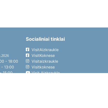
Socialiniai tinklai
VisitAizkraukle
VisitKoknese
9.2026
00 - 18:00
Visitaizkraukle
 - 13:00
Visitkoknese
- 15:00
Visit Aizkraukle
- 14:00
Visit Aizkraukle
4.2026
00 - 17:00
 - 13:00
- 14:00
o diena