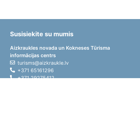
Susisiekite su mumis
Aizkraukles novada un Kokneses Tūrisma
informācijas centrs
turisms@aizkraukle.lv
+371 65161296
+371 29275412
1905.gada iela 7, Koknese,
Aizkraukles novads, LV-5113
Darbo laikas
Darbo laikas
01.05.2026 - 30.09.2026
Pr, An, Tr, Kt, Pn
09:00 - 18:00
Pietų laikas
12:00