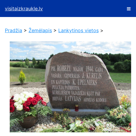
visitaizkraukle.lv
Pradžia
>
Žemėlapis
>
Lankytinos vietos
>