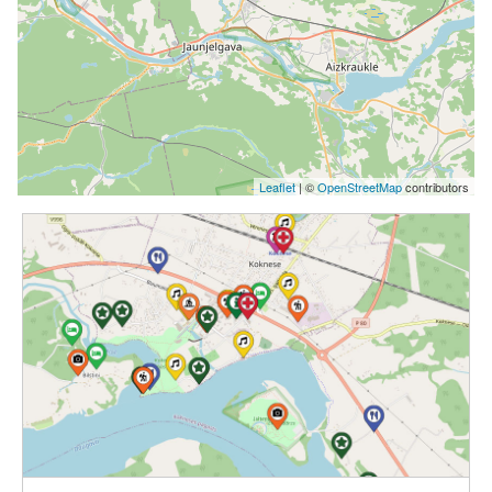
Leaflet
| ©
OpenStreetMap
contributors