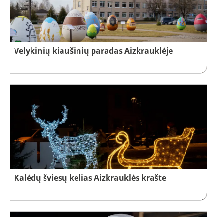
Velykinių kiaušinių paradas Aizkrauklėje
Kalėdų šviesų kelias Aizkrauklės krašte