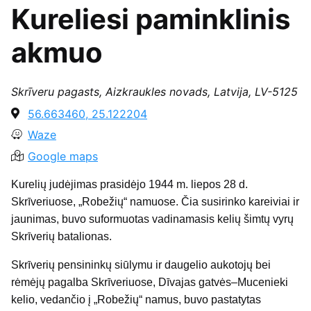
Kureliesi paminklinis
akmuo
Skrīveru pagasts, Aizkraukles novads, Latvija, LV-5125
56.663460, 25.122204
Waze
Google maps
Kurelių judėjimas prasidėjo 1944 m. liepos 28 d.
Skrīveriuose, „Robežių“ namuose. Čia susirinko kareiviai ir
jaunimas, buvo suformuotas vadinamasis kelių šimtų vyrų
Skrīverių batalionas.
Skrīverių pensininkų siūlymu ir daugelio aukotojų bei
rėmėjų pagalba Skrīveriuose, Dīvajas gatvės–Mucenieki
kelio, vedančio į „Robežių“ namus, buvo pastatytas