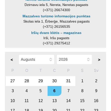
Dzirnavu iela 5, Nereta, Neretas pagasts
(+371) 26674300
Mazzalves turizmo informacijos punktas
Skolas iela 1, Ērberģe, Mazzalves pagasts
(+371) 26156535
Iršių dvaro klėtis – magazinas
Irši, Iršu pagasts
(+371) 29275412
<
>
P
O
T
C
P
S
Sv
27
28
29
30
31
1
2
3
4
5
6
7
8
9
10
11
12
13
14
15
16
17
18
19
20
21
22
23