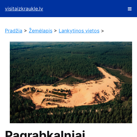
visitaizkraukle.lv
Pradžia
>
Žemėlapis
>
Lankytinos vietos
>
Pagrabkalniai