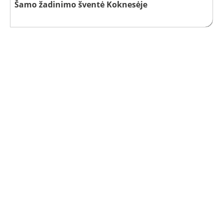
Šamo žadinimo šventė Koknesėje