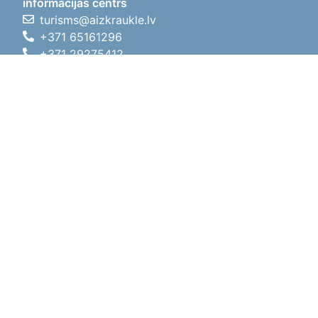
informācijas centrs
turisms@aizkraukle.lv
+371 65161296
+371 29275412
1905.gada iela 7, Koknese,
Aizkraukles novads, LV-5113
Darbo laikas
Darbo laikas
01.05.2026 - 30.09.2026
Pr, An, Tr, Kt, Pn
09:00 - 18:00
Pietų laikas
12:00
- 13:00
Št
10:00 - 15:00
Sk
11:00 - 14:00
01.10.2025 - 30.04.2026
Pr, An, Tr, Kt, Pn
08:00 - 17:00
Pietų laikas
12:00
- 13:00
Št
10:00 - 14:00