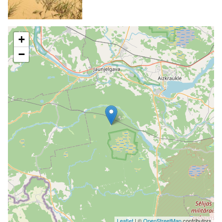
+
−
Leaflet
| ©
OpenStreetMap
contributors