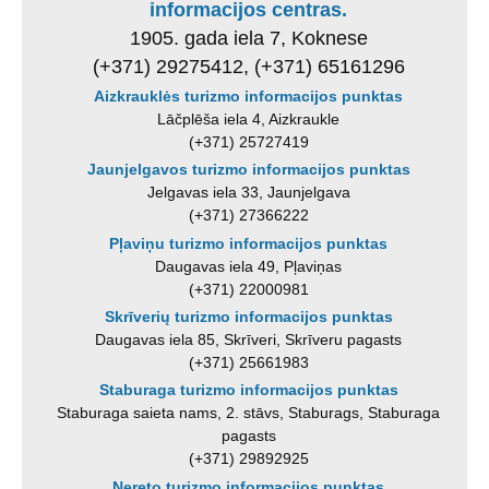
informacijos centras.
1905. gada iela 7, Koknese
(+371) 29275412, (+371) 65161296
Aizkrauklės turizmo informacijos punktas
Lāčplēša iela 4, Aizkraukle
(+371) 25727419
Jaunjelgavos turizmo informacijos punktas
Jelgavas iela 33, Jaunjelgava
(+371) 27366222
Pļaviņu turizmo informacijos punktas
Daugavas iela 49, Pļaviņas
(+371) 22000981
Skrīverių turizmo informacijos punktas
Daugavas iela 85, Skrīveri, Skrīveru pagasts
(+371) 25661983
Staburaga turizmo informacijos punktas
Staburaga saieta nams, 2. stāvs, Staburags, Staburaga
pagasts
(+371) 29892925
Nereto turizmo informacijos punktas