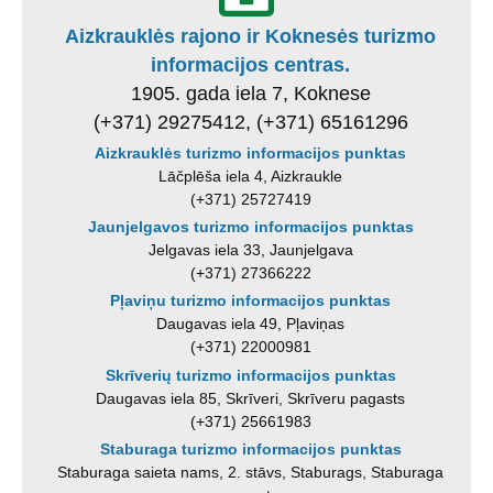
Aizkrauklės rajono ir Koknesės turizmo
informacijos centras.
1905. gada iela 7, Koknese
(+371) 29275412, (+371) 65161296
Aizkrauklės turizmo informacijos punktas
Lāčplēša iela 4, Aizkraukle
(+371) 25727419
Jaunjelgavos turizmo informacijos punktas
Jelgavas iela 33, Jaunjelgava
(+371) 27366222
Pļaviņu turizmo informacijos punktas
Daugavas iela 49, Pļaviņas
(+371) 22000981
Skrīverių turizmo informacijos punktas
Daugavas iela 85, Skrīveri, Skrīveru pagasts
(+371) 25661983
Staburaga turizmo informacijos punktas
Staburaga saieta nams, 2. stāvs, Staburags, Staburaga