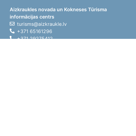
Aizkraukles novada un Kokneses Tūrisma
informācijas centrs
turisms@aizkraukle.lv
+371 65161296
+371 29275412
1905.gada iela 7, Koknese,
Aizkraukles novads, LV-5113
Darbo laikas
Darbo laikas
01.05.2026 - 30.09.2026
Pr, An, Tr, Kt, Pn
09:00 - 18:00
Pietų laikas
12:00
- 13:00
Št
10:00 - 15:00
Sk
11:00 - 14:00
01.10.2025 - 30.04.2026
Pr, An, Tr, Kt, Pn
08:00 - 17:00
Pietų laikas
12:00