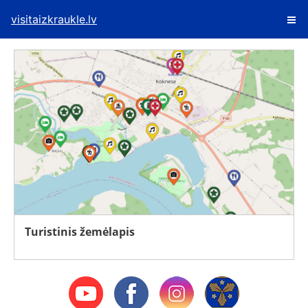
visitaizkraukle.lv
Turistinis žemėlapis