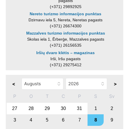
pagasts
(+371) 29892925
Nereto turizmo informacijos punktas
Dzirnavu iela 5, Nereta, Neretas pagasts
(+371) 26674300
Mazzalves turizmo informacijos punktas
Skolas iela 1, Ērberģe, Mazzalves pagasts
(+371) 26156535
Iršių dvaro klėtis – magazinas
Irši, Iršu pagasts
(+371) 29275412
<
>
P
O
T
C
P
S
Sv
27
28
29
30
31
1
2
3
4
5
6
7
8
9