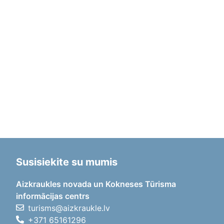
Susisiekite su mumis
Aizkraukles novada un Kokneses Tūrisma
informācijas centrs
turisms@aizkraukle.lv
+371 65161296