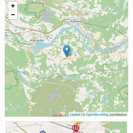
+
−
Leaflet
| ©
OpenStreetMap
contributors