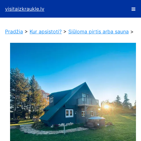
visitaizkraukle.lv
Pradžia
>
Kur apsistoti?
>
Siūloma pirtis arba sauna
>