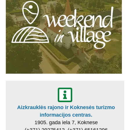
Aizkrauklės rajono ir Koknesės turizmo
informacijos centras.
1905. gada iela 7, Koknese