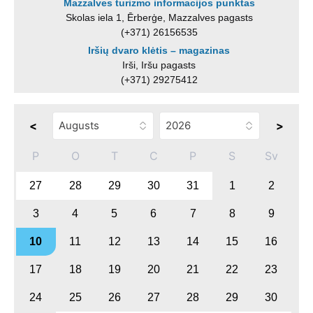
Mazzalves turizmo informacijos punktas
Skolas iela 1, Ērberģe, Mazzalves pagasts
(+371) 26156535
Iršių dvaro klėtis – magazinas
Irši, Iršu pagasts
(+371) 29275412
<
>
P
O
T
C
P
S
Sv
27
28
29
30
31
1
2
3
4
5
6
7
8
9
10
11
12
13
14
15
16
17
18
19
20
21
22
23
24
25
26
27
28
29
30