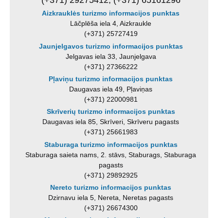
(+371) 29275412, (+371) 65161296
Aizkrauklės turizmo informacijos punktas
Lāčplēša iela 4, Aizkraukle
(+371) 25727419
Jaunjelgavos turizmo informacijos punktas
Jelgavas iela 33, Jaunjelgava
(+371) 27366222
Pļaviņu turizmo informacijos punktas
Daugavas iela 49, Pļaviņas
(+371) 22000981
Skrīverių turizmo informacijos punktas
Daugavas iela 85, Skrīveri, Skrīveru pagasts
(+371) 25661983
Staburaga turizmo informacijos punktas
Staburaga saieta nams, 2. stāvs, Staburags, Staburaga
pagasts
(+371) 29892925
Nereto turizmo informacijos punktas
Dzirnavu iela 5, Nereta, Neretas pagasts
(+371) 26674300