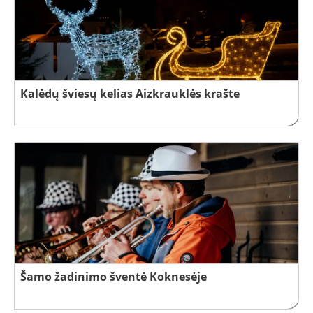
Kalėdų šviesų kelias Aizkrauklės krašte
Šamo žadinimo šventė Koknesėje