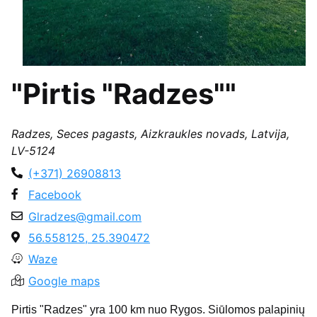
"Pirtis "Radzes""
Radzes, Seces pagasts, Aizkraukles novads, Latvija,
LV-5124
(+371) 26908813
Facebook
Glradzes@gmail.com
56.558125, 25.390472
Waze
Google maps
Pirtis "Radzes" yra 100 km nuo Rygos. Siūlomos palapinių