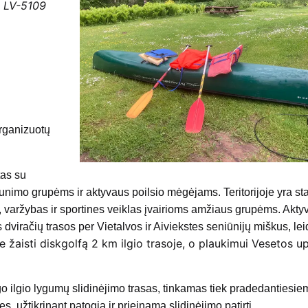
, LV-5109
organizuotų
tas su
unimo grupėms ir aktyvaus poilsio mėgėjams. Teritorijoje yra sta
es, varžybas ir sportines veiklas įvairioms amžiaus grupėms. Akt
viračių trasos per Vietalvos ir Aiviekstes seniūnijų miškus, le
te žaisti diskgolfą 2 km ilgio trasoje, o plaukimui Vesetos u
o ilgio lygumų slidinėjimo trasas, tinkamas tiek pradedantiesiem
, užtikrinant patogią ir prieinamą slidinėjimo patirtį.