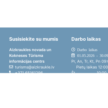
Susisiekite su mumis
Darbo laikas
Aizkraukles novada un
Darbo laikas
Kokneses Tūrisma
01.05.2026 - 30.0
informācijas centrs
Pr, An, Tr, Kt, Pn
09:
turisms@aizkraukle.lv
Pietų laikas
12:00
+371 65161296
Št
10:00 
+371 29275412
Sk
11:00 
1905.gada iela 7, Koknese,
01.10.2025 - 30.0
Aizkraukles novads, LV-5113
Pr, An, Tr, Kt, Pn
08:
Pietų laikas
12:00
Št
10:00 
Sk
Poilsi