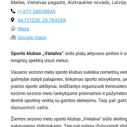
Mailes, Vietalvas pagasts, Aizkraukles novads, Latvija
(+371) 28626845
56.721226, 25.784269
Waze
Google maps
Sporto klubas „Vietalva“
siūlo platų aktyvaus poilsio ir 
renginių spektrą visus metus.
Vasaros sezono metu sporto klubas suteikia nometnių vie
galimybe statyti palapines, tinkamas sporto stovykloms, ja
įvairūs sporto aikštynai, leidžiantys organizuoti treniruot
turizmo sezono metu lankytojams prieinamos ir pažymėtos d
Taip pat gali
derinti sportinę veiklą su gamtos stebėjimu.
išsinuomoti valtis.
Žiemos sezono metu sporto klubas „Vietalva“ siūlo skirting
patyrusiems slidininkams. Taip pat galima išsinuomoti slides