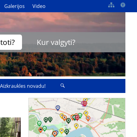
Galerijos
Video
toti?
Kur valgyti?
 Aizkraukles novadu!