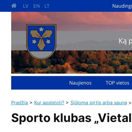
Nauding
LV
EN
LT
Ką 
Naujienos
TOP vietos
Pradžia
>
Kur apsistoti?
>
Siūloma pirtis arba sauna
>
Sporto klubas „Vieta