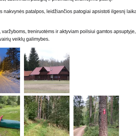
 nakvynės patalpos, leidžiančios patogiai apsistoti ilgesnį laiką
s, varžyboms, treniruotėms ir aktyviam poilsiui gamtos apsuptyje,
vairių veiklų galimybes.