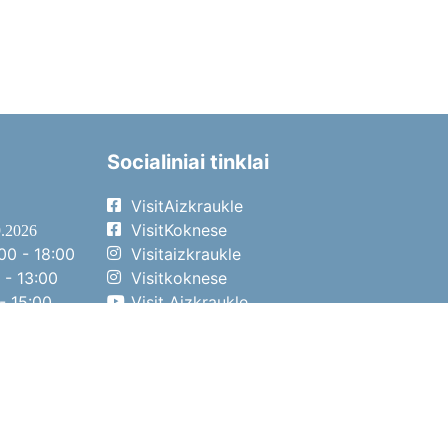
Socialiniai tinklai
VisitAizkraukle
VisitKoknese
9.2026
00 - 18:00
Visitaizkraukle
 - 13:00
Visitkoknese
- 15:00
Visit Aizkraukle
- 14:00
Visit Aizkraukle
4.2026
00 - 17:00
 - 13:00
- 14:00
o diena