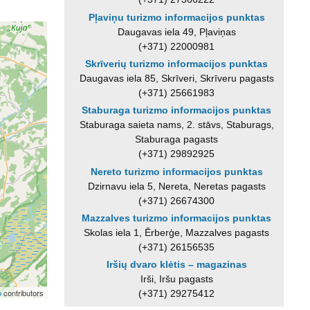
Pļaviņu turizmo informacijos punktas
Daugavas iela 49, Pļaviņas
(+371) 22000981
Skrīverių turizmo informacijos punktas
Daugavas iela 85, Skrīveri, Skrīveru pagasts
(+371) 25661983
Staburaga turizmo informacijos punktas
Staburaga saieta nams, 2. stāvs, Staburags,
Staburaga pagasts
(+371) 29892925
Nereto turizmo informacijos punktas
Dzirnavu iela 5, Nereta, Neretas pagasts
(+371) 26674300
Mazzalves turizmo informacijos punktas
Skolas iela 1, Ērberģe, Mazzalves pagasts
(+371) 26156535
Iršių dvaro klėtis – magazinas
Irši, Iršu pagasts
p
contributors
(+371) 29275412