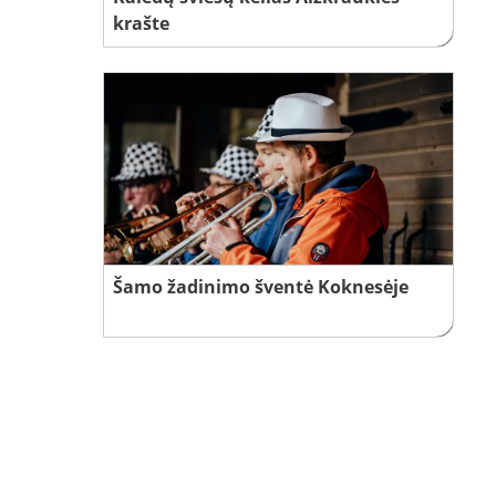
krašte
Šamo žadinimo šventė Koknesėje