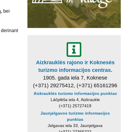
, bei
 derinant
Aizkrauklės rajono ir Koknesės
turizmo informacijos centras.
1905. gada iela 7, Koknese
(+371) 29275412, (+371) 65161296
Aizkrauklės turizmo informacijos punktas
Lāčplēša iela 4, Aizkraukle
(+371) 25727419
Jaunjelgavos turizmo informacijos
punktas
Jelgavas iela 33, Jaunjelgava
(+371) 27366222