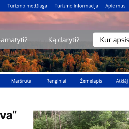
i
Turizmo medžiaga
Turizmo informacija
Apie mus
pamatyti?
Ką daryti?
Kur apsis
Maršrutai
Renginiai
Žemėlapis
Atklāj
lva“