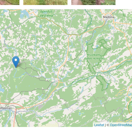
Leaflet
| ©
OpenStreetMa