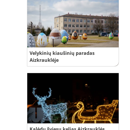
Velykinių kiaušinių paradas
Aizkrauklėje
Kalėdų šviesų kelias Aizkrauklės