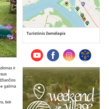
Turistinis žemėlapis
dionas ir
yvaus
idžiančios
pe galima
s, tiek