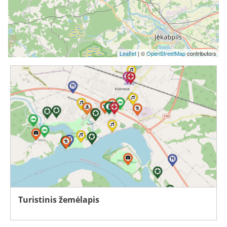
Leaflet
| ©
OpenStreetMap
contributors
Turistinis žemėlapis