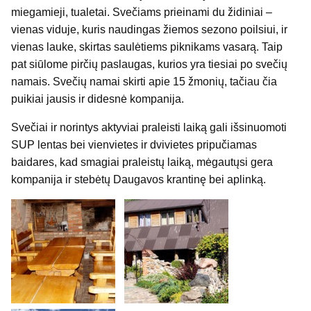
miegamieji, tualetai. Svečiams prieinami du židiniai –
vienas viduje, kuris naudingas žiemos sezono poilsiui, ir
vienas lauke, skirtas saulėtiems piknikams vasarą. Taip
pat siūlome pirčių paslaugas, kurios yra tiesiai po svečių
namais. Svečių namai skirti apie 15 žmonių, tačiau čia
puikiai jausis ir didesnė kompanija.
Svečiai ir norintys aktyviai praleisti laiką gali išsinuomoti
SUP lentas bei vienvietes ir dvivietes pripučiamas
baidares, kad smagiai praleistų laiką, mėgautųsi gera
kompanija ir stebėtų Daugavos krantinę bei aplinką.