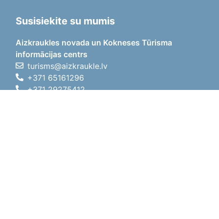
Susisiekite su mumis
Aizkraukles novada un Kokneses Tūrisma
informācijas centrs
turisms@aizkraukle.lv
+371 65161296
+371 29275412
1905.gada iela 7, Koknese,
Aizkraukles novads, LV-5113
Darbo laikas
Darbo laikas
01.05.2026 - 30.09.2026
Pr, An, Tr, Kt, Pn
09:00 - 18:00
Pietų laikas
12:00
- 13:00
Št
10:00 - 15:00
Sk
11:00 - 14:00