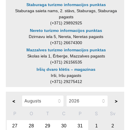
Staburaga turizmo informacijos punktas
Staburaga saieta nams, 2. stāvs, Staburags, Staburaga
pagasts
(+371) 29892925
Nereto turizmo informacijos punktas
Dzirnavu iela 5, Nereta, Neretas pagasts
(+371) 26674300
Mazzalves turizmo informacijos punktas
Skolas iela 1, Ērberģe, Mazzalves pagasts
(+371) 26156535
Iršių dvaro klėtis – magazinas
Irši, Iršu pagasts
(+371) 29275412
<
>
P
O
T
C
P
S
Sv
27
28
29
30
31
1
2