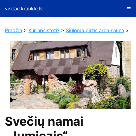
visitaizkraukle.lv
Pradžia
>
Kur apsistoti?
>
Siūloma pirtis arba sauna
>
Svečių namai
„Jumiezis“