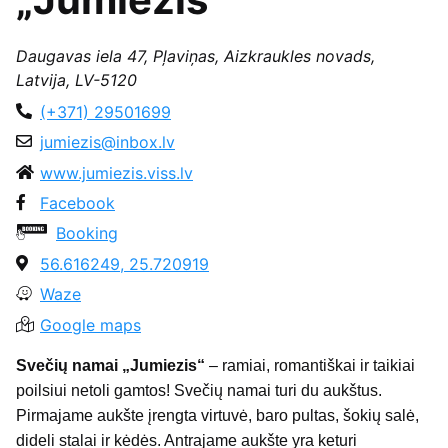
Daugavas iela 47, Pļaviņas, Aizkraukles novads,
Latvija, LV-5120
(+371) 29501699
jumiezis@inbox.lv
www.jumiezis.viss.lv
Facebook
Booking
56.616249, 25.720919
Waze
Google maps
Svečių namai „Jumiezis“
– ramiai, romantiškai ir taikiai
poilsiui netoli gamtos! Svečių namai turi du aukštus.
Pirmajame aukšte įrengta virtuvė, baro pultas, šokių salė,
dideli stalai ir kėdės. Antrajame aukšte yra keturi