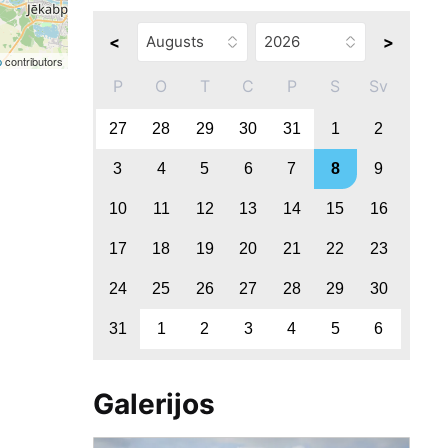
<
>
p
contributors
P
O
T
C
P
S
Sv
27
28
29
30
31
1
2
3
4
5
6
7
8
9
10
11
12
13
14
15
16
17
18
19
20
21
22
23
24
25
26
27
28
29
30
31
1
2
3
4
5
6
Galerijos