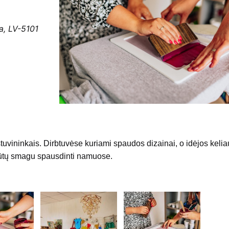
ja, LV-5101
stuvininkais. Dirbtuvėse kuriami spaudos dizainai, o idėjos keliau
būtų smagu spausdinti namuose.