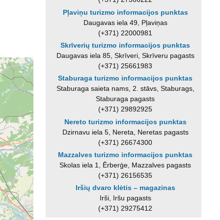
Pļaviņu turizmo informacijos punktas
Daugavas iela 49, Pļaviņas
(+371) 22000981
Skrīverių turizmo informacijos punktas
Daugavas iela 85, Skrīveri, Skrīveru pagasts
(+371) 25661983
Staburaga turizmo informacijos punktas
Staburaga saieta nams, 2. stāvs, Staburags,
Staburaga pagasts
(+371) 29892925
Nereto turizmo informacijos punktas
Dzirnavu iela 5, Nereta, Neretas pagasts
(+371) 26674300
Mazzalves turizmo informacijos punktas
Skolas iela 1, Ērberģe, Mazzalves pagasts
(+371) 26156535
Iršių dvaro klėtis – magazinas
Irši, Iršu pagasts
(+371) 29275412