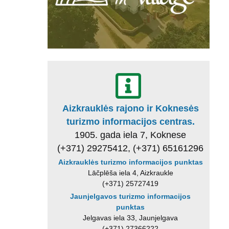
Aizkrauklės rajono ir Koknesės
turizmo informacijos centras.
1905. gada iela 7, Koknese
(+371) 29275412, (+371) 65161296
Aizkrauklės turizmo informacijos punktas
Lāčplēša iela 4, Aizkraukle
(+371) 25727419
Jaunjelgavos turizmo informacijos
punktas
Jelgavas iela 33, Jaunjelgava
(+371) 27366222