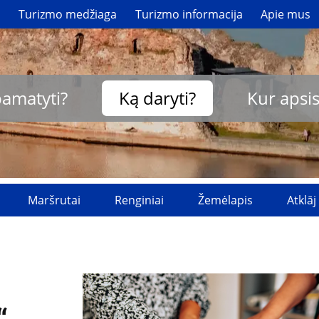
i
Turizmo medžiaga
Turizmo informacija
Apie mus
pamatyti?
Ką daryti?
Kur apsis
Maršrutai
Renginiai
Žemėlapis
Atklāj
“