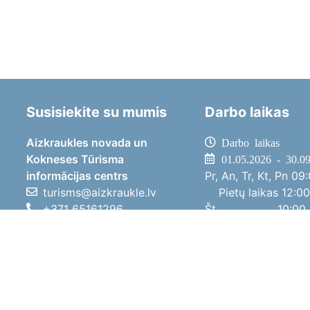
Susisiekite su mumis
Darbo laikas
Aizkraukles novada un
Darbo laikas
Kokneses Tūrisma
01.05.2026 - 30.0
informācijas centrs
Pr, An, Tr, Kt, Pn
09:
turisms@aizkraukle.lv
Pietų laikas
12:00
+371 65161296
Št
10:00 
+371 29275412
Sk
11:00 
1905.gada iela 7, Koknese,
01.10.2025 - 30.0
Aizkraukles novads, LV-5113
Pr, An, Tr, Kt, Pn
08:
Pietų laikas
12:00
Št
10:00 
Sk
Poilsi