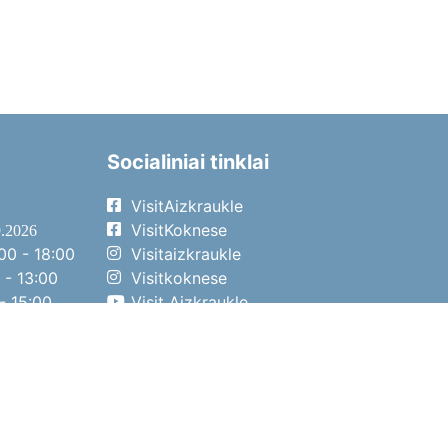
Socialiniai tinklai
VisitAizkraukle
VisitKoknese
9.2026
00 - 18:00
Visitaizkraukle
 - 13:00
Visitkoknese
- 15:00
Visit Aizkraukle
- 14:00
Visit Aizkraukle
4.2026
00 - 17:00
 - 13:00
- 14:00
o diena