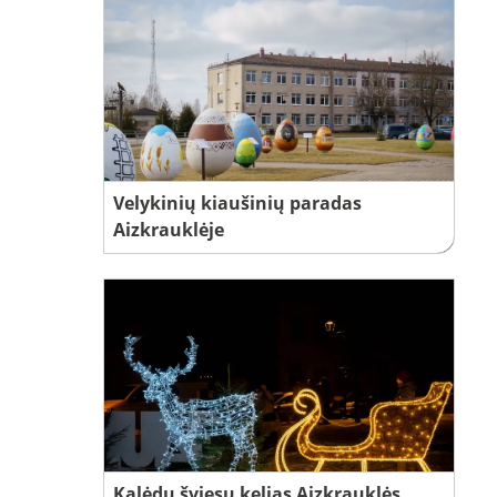
Velykinių kiaušinių paradas
Aizkrauklėje
Kalėdų šviesų kelias Aizkrauklės