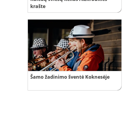
krašte
Šamo žadinimo šventė Koknesėje