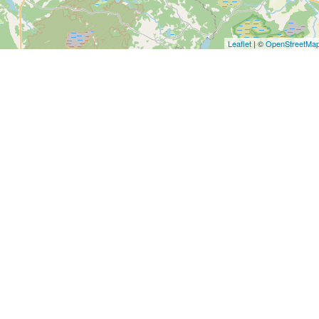
Leaflet
| ©
OpenStreetMa