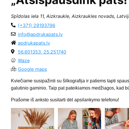
Spīdolas iela 11, Aizkraukle, Aizkraukles novads, Latvi
(+371) 29193796
info@apdrukapats.lv
apdrukapats.lv
56.601353, 25.251740
Waze
Google maps
Kviečiame susipažinti su šilkografija ir patiems tapti spau
galutinio gaminio. Taip pat pateikiamos medžiagos, kad 
Prašome iš anksto susitarti dėl apsilankymo telefonu!