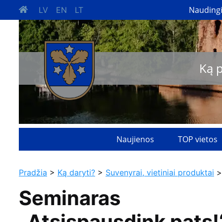
Nauding
LV
EN
LT
Ką 
Naujienos
TOP vietos
Pradžia
>
Ką daryti?
>
Suvenyrai, vietiniai produktai
>
Seminaras
„Atsispausdink pats!