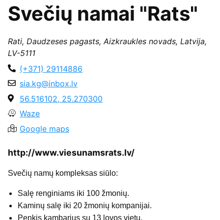
Svečių namai "Rats"
Rati, Daudzeses pagasts, Aizkraukles novads, Latvija,
LV-5111
(+371) 29114886
sia.kg@inbox.lv
56.516102, 25.270300
Waze
Google maps
http://www.viesunamsrats.lv/
Svečių namų kompleksas siūlo:
Salę renginiams iki 100 žmonių.
Kaminų salę iki 20 žmonių kompanijai.
Penkis kambarius su 13 lovos vietų.