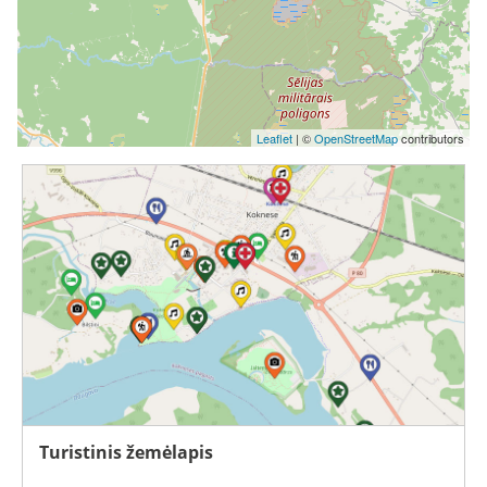
Leaflet
| ©
OpenStreetMap
contributors
Turistinis žemėlapis