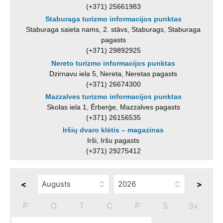
(+371) 25661983
Staburaga turizmo informacijos punktas
Staburaga saieta nams, 2. stāvs, Staburags, Staburaga
pagasts
(+371) 29892925
Nereto turizmo informacijos punktas
Dzirnavu iela 5, Nereta, Neretas pagasts
(+371) 26674300
Mazzalves turizmo informacijos punktas
Skolas iela 1, Ērberģe, Mazzalves pagasts
(+371) 26156535
Iršių dvaro klėtis – magazinas
Irši, Iršu pagasts
(+371) 29275412
<
>
P
O
T
C
P
S
Sv