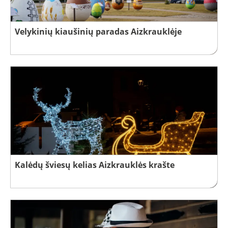
Velykinių kiaušinių paradas Aizkrauklėje
Kalėdų šviesų kelias Aizkrauklės krašte