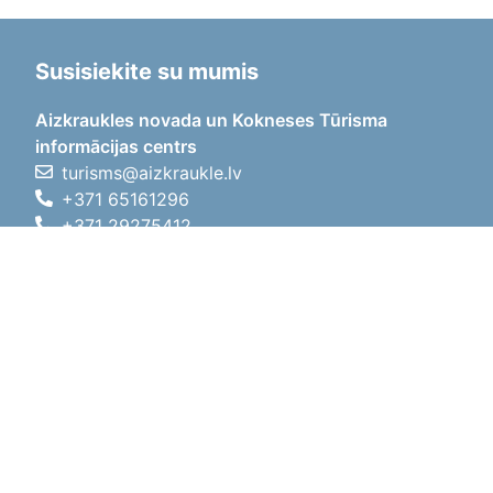
Susisiekite su mumis
Aizkraukles novada un Kokneses Tūrisma
informācijas centrs
turisms@aizkraukle.lv
+371 65161296
+371 29275412
1905.gada iela 7, Koknese,
Aizkraukles novads, LV-5113
Darbo laikas
Darbo laikas
01.05.2026 - 30.09.2026
Pr, An, Tr, Kt, Pn
09:00 - 18:00
Pietų laikas
12:00
- 13:00
Št
10:00 - 15:00