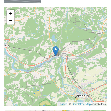
+
−
Leaflet
| ©
OpenStreetMap
contributors