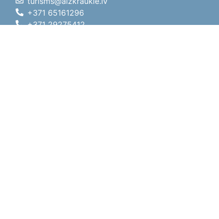
turisms@aizkraukle.lv
+371 65161296
+371 29275412
1905.gada iela 7, Koknese,
Aizkraukles novads, LV-5113
Darbo laikas
Darbo laikas
01.05.2026 - 30.09.2026
Pr, An, Tr, Kt, Pn
09:00 - 18:00
Pietų laikas
12:00
- 13:00
Št
10:00 - 15:00
Sk
11:00 - 14:00
01.10.2025 - 30.04.2026
Pr, An, Tr, Kt, Pn
08:00 - 17:00
Pietų laikas
12:00
- 13:00
Št
10:00 - 14:00
Sk
Poilsio diena