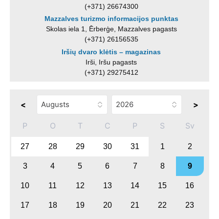
(+371) 26674300
Mazzalves turizmo informacijos punktas
Skolas iela 1, Ērberģe, Mazzalves pagasts
(+371) 26156535
Iršių dvaro klėtis – magazinas
Irši, Iršu pagasts
(+371) 29275412
<
>
P
O
T
C
P
S
Sv
27
28
29
30
31
1
2
3
4
5
6
7
8
9
10
11
12
13
14
15
16
17
18
19
20
21
22
23