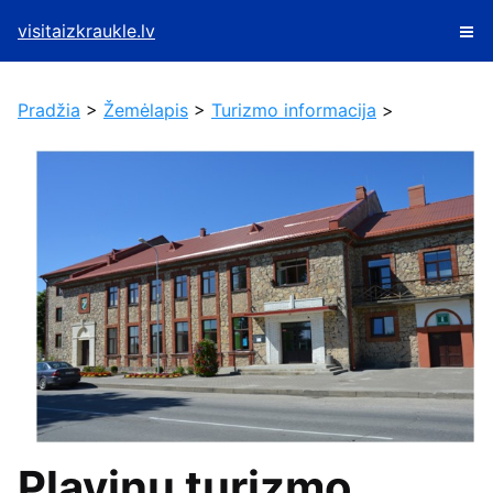
visitaizkraukle.lv
Pradžia
>
Žemėlapis
>
Turizmo informacija
>
Pļaviņu turizmo