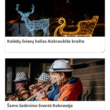
Kalėdų šviesų kelias Aizkrauklės krašte
Šamo žadinimo šventė Koknesėje