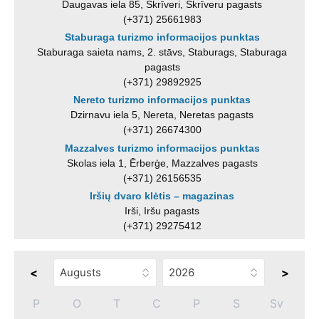
Daugavas iela 85, Skrīveri, Skrīveru pagasts
(+371) 25661983
Staburaga turizmo informacijos punktas
Staburaga saieta nams, 2. stāvs, Staburags, Staburaga
pagasts
(+371) 29892925
Nereto turizmo informacijos punktas
Dzirnavu iela 5, Nereta, Neretas pagasts
(+371) 26674300
Mazzalves turizmo informacijos punktas
Skolas iela 1, Ērberģe, Mazzalves pagasts
(+371) 26156535
Iršių dvaro klėtis – magazinas
Irši, Iršu pagasts
(+371) 29275412
<
>
P
O
T
C
P
S
Sv