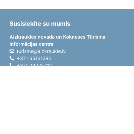
Susisiekite su mumis
Aizkraukles novada un Kokneses Tūrisma
informācijas centrs
turisms@aizkraukle.lv
+371 65161296
+371 29275412
1905.gada iela 7, Koknese,
Aizkraukles novads, LV-5113
Darbo laikas
Darbo laikas
01.05.2026 - 30.09.2026
Pr, An, Tr, Kt, Pn
09:00 - 18:00
Pietų laikas
12:00
- 13:00