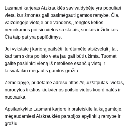
Lasmani karjeras Aizkrauklės savivaldybėje yra populiari
vieta, kur žmonės gali pasimėgauti gamtos ramybe. Čia,
vaizdingoje vietoje prie vandens, įrengtos kelios
nemokamos poilsio vietos su stalais, suolais ir židiniais.
Čia taip pat yra paplūdimys.
Jei vykstate į karjerą pailsėti, turėtumėte atsižvelgti į tai,
kad tam skirta poilsio vieta jau gali būti užimta. Tuomet
galite pasirinkti vieną iš netoliese esančių vietų ir
laisvalaikiu mėgautis gamtos grožiu.
Žemėlapyje, pridėtame adresu https://ej.uz/atputas_vietas,
nurodytos tikslios kiekvienos poilsio vietos koordinatės ir
nuotrauka.
Apsilankykite Lasmani karjere ir praleiskite laiką gamtoje,
mėgaudamiesi Aizkrauklės parapijos apylinkių ramybe ir
grožiu.