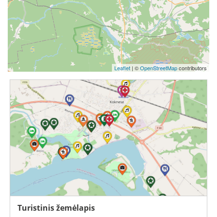
Leaflet
| ©
OpenStreetMap
contributors
Turistinis žemėlapis