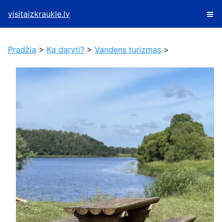
visitaizkraukle.lv
Pradžia
>
Ką daryti?
>
Vandens turizmas
>