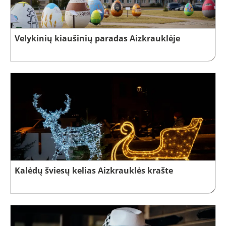
Velykinių kiaušinių paradas Aizkrauklėje
Kalėdų šviesų kelias Aizkrauklės krašte