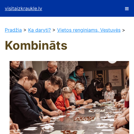
visitaizkraukle.lv
Pradžia
>
Ką daryti?
>
Vietos renginiams, Vestuvės
>
Kombināts