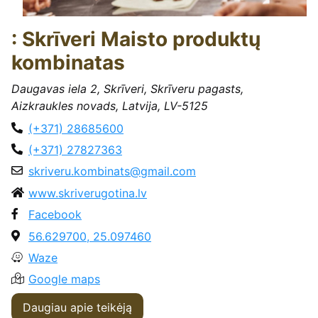
: Skrīveri Maisto produktų
kombinatas
Daugavas iela 2, Skrīveri, Skrīveru pagasts,
Aizkraukles novads, Latvija, LV-5125
(+371) 28685600
(+371) 27827363
skriveru.kombinats@gmail.com
www.skriverugotina.lv
Facebook
56.629700, 25.097460
Waze
Google maps
Daugiau apie teikėją