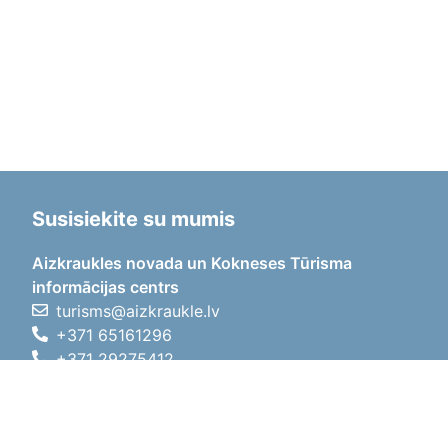
Susisiekite su mumis
Aizkraukles novada un Kokneses Tūrisma
informācijas centrs
turisms@aizkraukle.lv
+371 65161296
+371 29275412
1905.gada iela 7, Koknese,
Aizkraukles novads, LV-5113