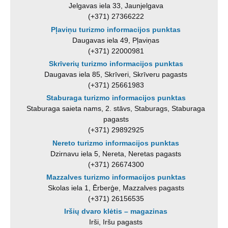
Jelgavas iela 33, Jaunjelgava
(+371) 27366222
Pļaviņu turizmo informacijos punktas
Daugavas iela 49, Pļaviņas
(+371) 22000981
Skrīverių turizmo informacijos punktas
Daugavas iela 85, Skrīveri, Skrīveru pagasts
(+371) 25661983
Staburaga turizmo informacijos punktas
Staburaga saieta nams, 2. stāvs, Staburags, Staburaga
pagasts
(+371) 29892925
Nereto turizmo informacijos punktas
Dzirnavu iela 5, Nereta, Neretas pagasts
(+371) 26674300
Mazzalves turizmo informacijos punktas
Skolas iela 1, Ērberģe, Mazzalves pagasts
(+371) 26156535
Iršių dvaro klėtis – magazinas
Irši, Iršu pagasts