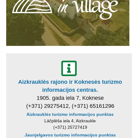
Aizkrauklės rajono ir Koknesės turizmo
informacijos centras.
1905. gada iela 7, Koknese
(+371) 29275412, (+371) 65161296
Aizkrauklės turizmo informacijos punktas
Lāčplēša iela 4, Aizkraukle
(+371) 25727419
Jaunjelgavos turizmo informacijos punktas