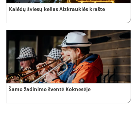
Kalėdų šviesų kelias Aizkrauklės krašte
Šamo žadinimo šventė Koknesėje