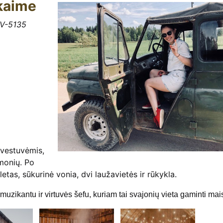
 kaime
LV-5135
 vestuvėmis,
žmonių. Po
etas, sūkurinė vonia, dvi laužavietės ir rūkykla.
ikantu ir virtuvės šefu, kuriam tai svajonių vieta gaminti mais