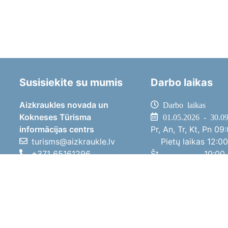
Susisiekite su mumis
Darbo laikas
Aizkraukles novada un
Darbo laikas
Kokneses Tūrisma
01.05.2026 - 30.0
informācijas centrs
Pr, An, Tr, Kt, Pn
09:
turisms@aizkraukle.lv
Pietų laikas
12:00
+371 65161296
Št
10:00 
+371 29275412
Sk
11:00 
1905.gada iela 7, Koknese,
01.10.2025 - 30.0
Aizkraukles novads, LV-5113
Pr, An, Tr, Kt, Pn
08:
Pietų laikas
12:00
Št
10:00 
Sk
Poilsi