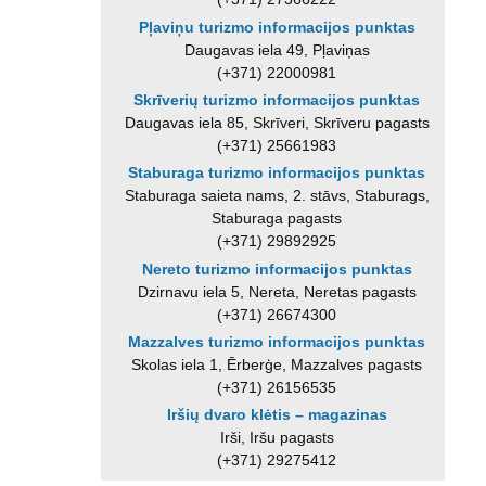
Pļaviņu turizmo informacijos punktas
Daugavas iela 49, Pļaviņas
(+371) 22000981
Skrīverių turizmo informacijos punktas
Daugavas iela 85, Skrīveri, Skrīveru pagasts
(+371) 25661983
Staburaga turizmo informacijos punktas
Staburaga saieta nams, 2. stāvs, Staburags,
Staburaga pagasts
(+371) 29892925
Nereto turizmo informacijos punktas
Dzirnavu iela 5, Nereta, Neretas pagasts
(+371) 26674300
Mazzalves turizmo informacijos punktas
Skolas iela 1, Ērberģe, Mazzalves pagasts
(+371) 26156535
Iršių dvaro klėtis – magazinas
Irši, Iršu pagasts
(+371) 29275412