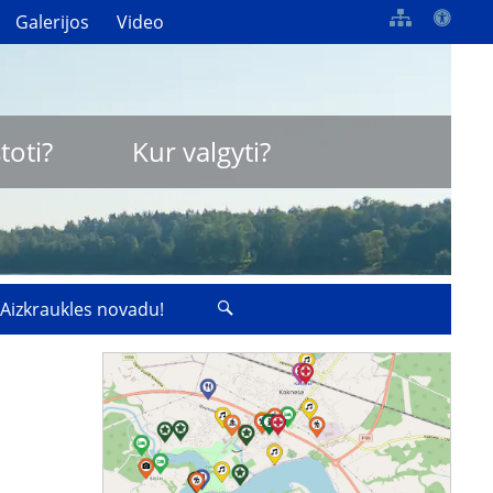
Galerijos
Video
toti?
Kur valgyti?
 Aizkraukles novadu!