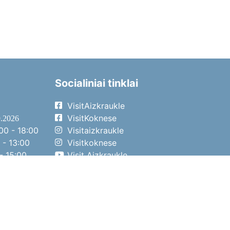
Socialiniai tinklai
VisitAizkraukle
VisitKoknese
9.2026
00 - 18:00
Visitaizkraukle
 - 13:00
Visitkoknese
- 15:00
Visit Aizkraukle
- 14:00
Visit Aizkraukle
4.2026
00 - 17:00
 - 13:00
- 14:00
o diena