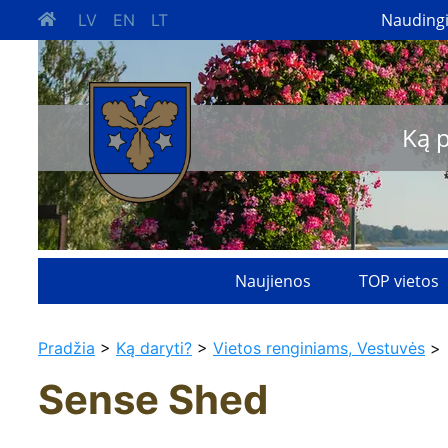
Nauding
LV
EN
LT
Ką 
Naujienos
TOP vietos
Pradžia
>
Ką daryti?
>
Vietos renginiams, Vestuvės
>
Sense Shed