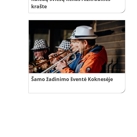
krašte
Šamo žadinimo šventė Koknesėje