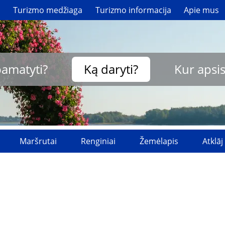
i
Turizmo medžiaga
Turizmo informacija
Apie mus
pamatyti?
Ką daryti?
Kur apsis
Maršrutai
Renginiai
Žemėlapis
Atklāj