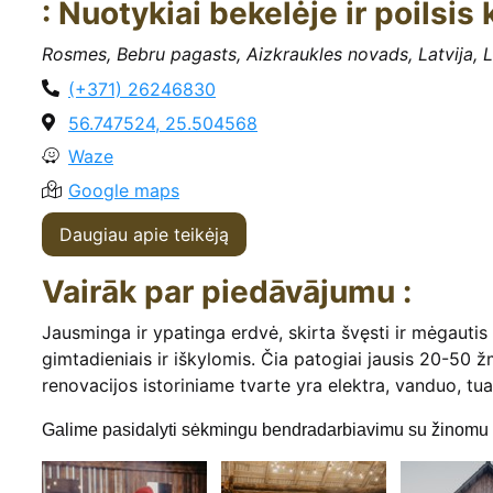
: Nuotykiai bekelėje ir poilsis
Rosmes, Bebru pagasts, Aizkraukles novads, Latvija, 
(+371) 26246830
56.747524, 25.504568
Waze
Google maps
Daugiau apie teikėją
Vairāk par piedāvājumu :
Jausminga ir ypatinga erdvė, skirta švęsti ir mėgautis
gimtadieniais ir iškylomis. Čia patogiai jausis 20-50 
renovacijos istoriniame tvarte yra elektra, vanduo, tual
Galime pasidalyti sėkmingu bendradarbiavimu su žinomu muz