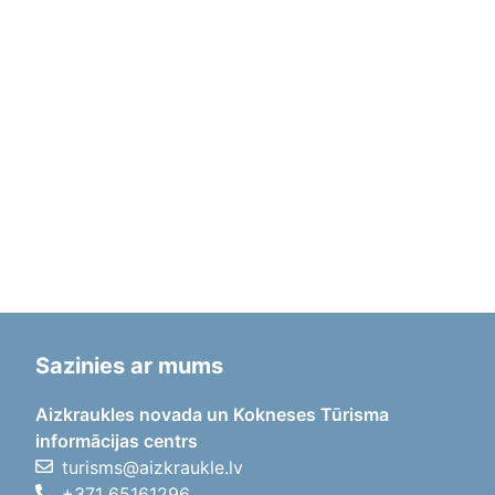
Sazinies ar mums
Aizkraukles novada un Kokneses Tūrisma
informācijas centrs
turisms@aizkraukle.lv
+371 65161296