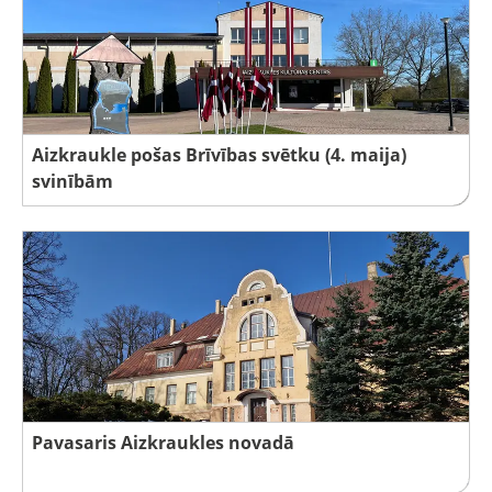
Aizkraukle pošas Brīvības svētku (4. maija)
svinībām
Pavasaris Aizkraukles novadā