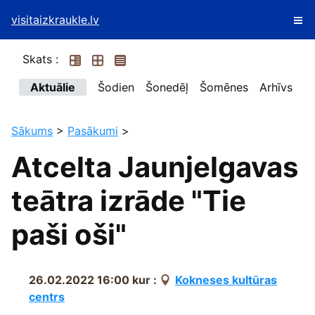
visitaizkraukle.lv
Skats :
Aktuālie
Šodien
Šonedēļ
Šomēnes
Arhīvs
Sākums
>
Pasākumi
>
Atcelta Jaunjelgavas
teātra izrāde "Tie
paši oši"
26.02.2022 16:00
kur :
Kokneses kultūras
centrs