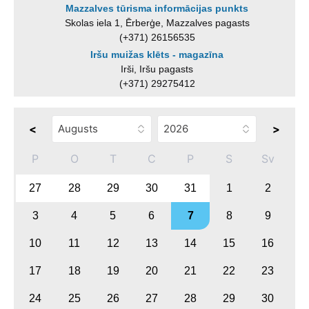
Mazzalves tūrisma informācijas punkts
Skolas iela 1, Ērberģe, Mazzalves pagasts
(+371) 26156535
Iršu muižas klēts - magazīna
Irši, Iršu pagasts
(+371) 29275412
<
>
P
O
T
C
P
S
Sv
27
28
29
30
31
1
2
3
4
5
6
7
8
9
10
11
12
13
14
15
16
17
18
19
20
21
22
23
24
25
26
27
28
29
30