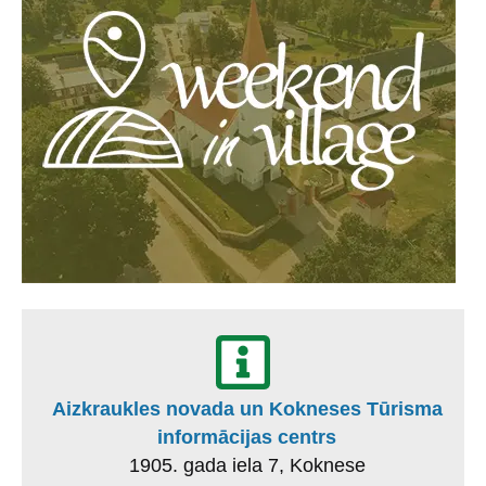
Aizkraukles novada un Kokneses Tūrisma
informācijas centrs
1905. gada iela 7, Koknese