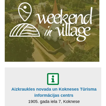
Aizkraukles novada un Kokneses Tūrisma
informācijas centrs
1905. gada iela 7, Koknese