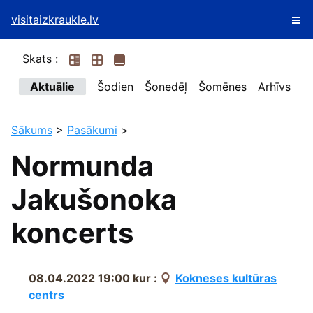
visitaizkraukle.lv
Skats :
Aktuālie
Šodien
Šonedēļ
Šomēnes
Arhīvs
Sākums
>
Pasākumi
>
Normunda
Jakušonoka
koncerts
08.04.2022 19:00
kur :
Kokneses kultūras
centrs