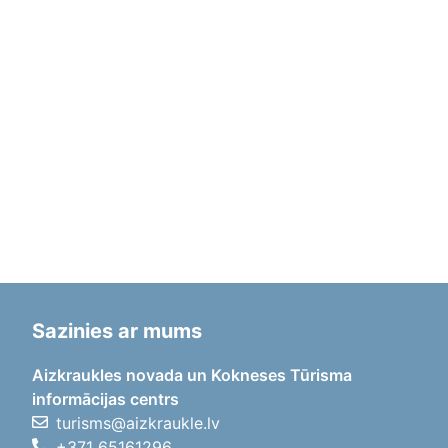
Sazinies ar mums
Aizkraukles novada un Kokneses Tūrisma
informācijas centrs
turisms@aizkraukle.lv
+371 65161296