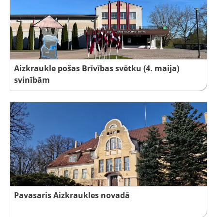
Aizkraukle pošas Brīvības svētku (4. maija)
svinībām
Pavasaris Aizkraukles novadā