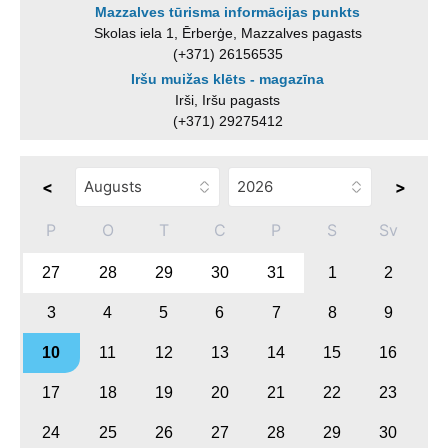
Mazzalves tūrisma informācijas punkts
Skolas iela 1, Ērberģe, Mazzalves pagasts
(+371) 26156535
Iršu muižas klēts - magazīna
Irši, Iršu pagasts
(+371) 29275412
<
>
P
O
T
C
P
S
Sv
27
28
29
30
31
1
2
3
4
5
6
7
8
9
10
11
12
13
14
15
16
17
18
19
20
21
22
23
24
25
26
27
28
29
30