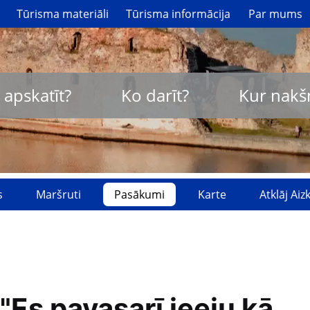
Tūrisma materiāli
Tūrisma informācija
Par mums
 apskatīt?
Ko darīt?
Kur nakš
s
Maršruti
Pasākumi
Karte
Atklāj Ai
 "Es pavasarī ieeju kā