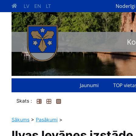
Noderīgi
LV
EN
LT
Ko
Jaunumi
TOP vieta
Skats :
Sākums
>
Pasākumi
>
Ilvas Ievānes izstāde