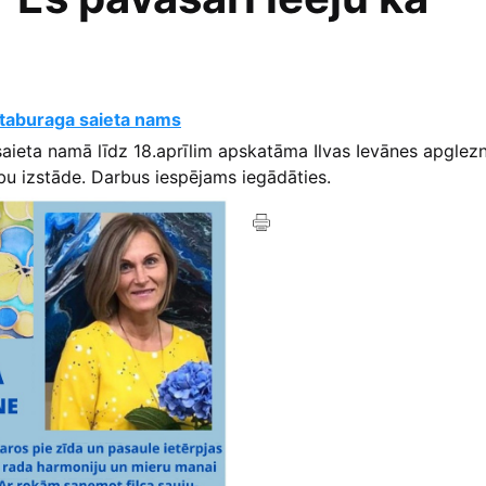
taburaga saieta nams
aieta namā līdz 18.aprīlim apskatāma Ilvas Ievānes apglez
rbu izstāde. Darbus iespējams iegādāties.