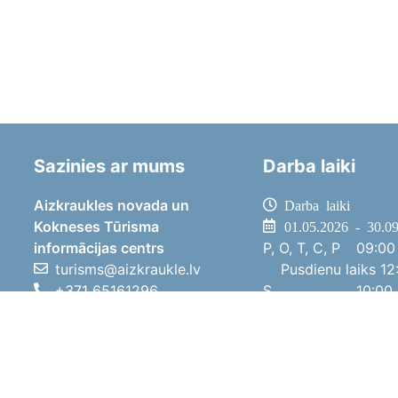
Sazinies ar mums
Darba laiki
Aizkraukles novada un
Darba laiki
Kokneses Tūrisma
01.05.2026 - 30.0
informācijas centrs
P, O, T, C, P
09:00 
turisms@aizkraukle.lv
Pusdienu laiks
12:
+371 65161296
S
10:00 
+371 29275412
Sv
11:00 
1905.gada iela 7, Koknese,
01.10.2025 - 30.0
Aizkraukles novads, LV-5113
P, O, T, C, P
08:00 
Pusdienu laiks
12:
S
10:00 