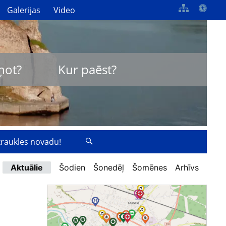
Galerijas
Video
ņot?
Kur paēst?
zkraukles novadu!
Aktuālie
Šodien
Šonedēļ
Šomēnes
Arhīvs