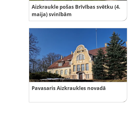
Aizkraukle pošas Brīvības svētku (4.
maija) svinībām
Pavasaris Aizkraukles novadā