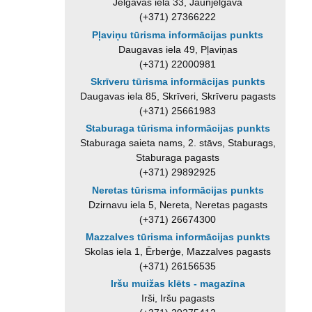
Jelgavas iela 33, Jaunjelgava
(+371) 27366222
Pļaviņu tūrisma informācijas punkts
Daugavas iela 49, Pļaviņas
(+371) 22000981
Skrīveru tūrisma informācijas punkts
Daugavas iela 85, Skrīveri, Skrīveru pagasts
(+371) 25661983
Staburaga tūrisma informācijas punkts
Staburaga saieta nams, 2. stāvs, Staburags,
Staburaga pagasts
(+371) 29892925
Neretas tūrisma informācijas punkts
Dzirnavu iela 5, Nereta, Neretas pagasts
(+371) 26674300
Mazzalves tūrisma informācijas punkts
Skolas iela 1, Ērberģe, Mazzalves pagasts
(+371) 26156535
Iršu muižas klēts - magazīna
Irši, Iršu pagasts