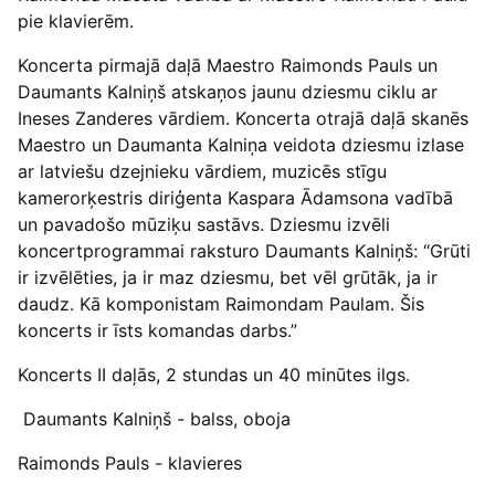
pie klavierēm.
Koncerta pirmajā daļā Maestro Raimonds Pauls un
Daumants Kalniņš atskaņos jaunu dziesmu ciklu ar
Ineses Zanderes vārdiem. Koncerta otrajā daļā skanēs
Maestro un Daumanta Kalniņa veidota dziesmu izlase
ar latviešu dzejnieku vārdiem, muzicēs stīgu
kamerorķestris diriģenta Kaspara Ādamsona vadībā
un pavadošo mūziķu sastāvs. Dziesmu izvēli
koncertprogrammai raksturo Daumants Kalniņš: “Grūti
ir izvēlēties, ja ir maz dziesmu, bet vēl grūtāk, ja ir
daudz. Kā komponistam Raimondam Paulam. Šis
koncerts ir īsts komandas darbs.”
Koncerts II daļās, 2 stundas un 40 minūtes ilgs.
Daumants Kalniņš - balss, oboja
Raimonds Pauls - klavieres