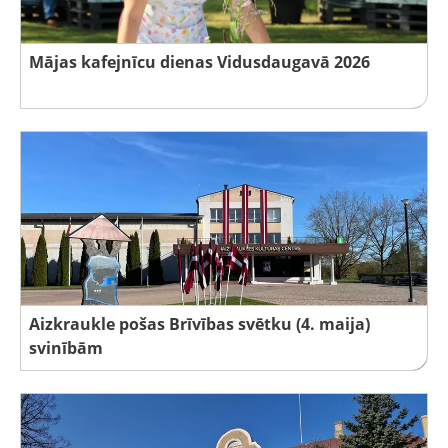
Mājas kafejnīcu dienas Vidusdaugavā 2026
Aizkraukle pošas Brīvības svētku (4. maija)
svinībām