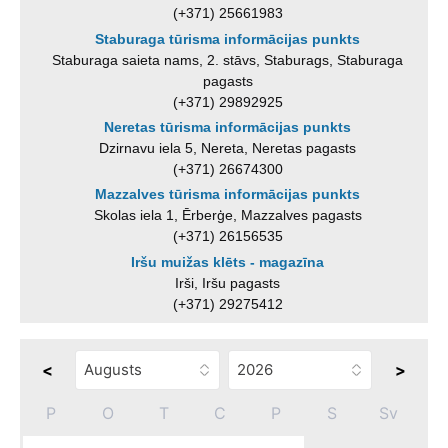
(+371) 25661983
Staburaga tūrisma informācijas punkts
Staburaga saieta nams, 2. stāvs, Staburags, Staburaga
pagasts
(+371) 29892925
Neretas tūrisma informācijas punkts
Dzirnavu iela 5, Nereta, Neretas pagasts
(+371) 26674300
Mazzalves tūrisma informācijas punkts
Skolas iela 1, Ērberģe, Mazzalves pagasts
(+371) 26156535
Iršu muižas klēts - magazīna
Irši, Iršu pagasts
(+371) 29275412
<
>
P
O
T
C
P
S
Sv