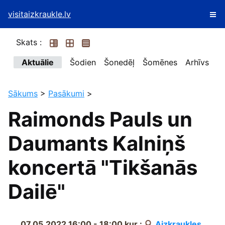
visitaizkraukle.lv
Skats :
Aktuālie
Šodien
Šonedēļ
Šomēnes
Arhīvs
Sākums
>
Pasākumi
>
Raimonds Pauls un
Daumants Kalniņš
koncertā "Tikšanās
Dailē"
07.05.2022 16:00 - 18:00
kur :
Aizkraukles