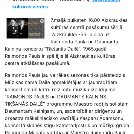
kultūras centrs
7.maijā pulksten 16.00 Aizkraukles
kultūras centrā pasākumu sērijā
"Aizkrauklei -55" aicina uz
Raimonda Paula un Daumanta
Kalniņa koncertu "Tikšanās Dailē". 1965.gadā
Raimonds Pauls ir spēlējis šī Aizkraukles kultūras
centra atklāšanas pasākumā.
Raimonds Pauls jau vairākas sezonas tika pārsteidzis
Mūzikas nama Daile apmeklētājus ar jaunradītiem
koncertiem un katru reizi citu mūziķu izpildījumā.
“RAIMONDS PAULS un DAUMANTS KALNIŅS.
TIKŠANĀS DAILĒ” programmu Maestro radījis solistam
Daumantam Kalniņam, un, sadarbībā ar diriģentu un
orķestra māksliniecisko vadītāju Kasparu Ādamsonu,
koncertā skanēs stīgu kamerorķestris un mūziķu grupa
Raimonda Macata vadībā ar Maestro Raimondu Paulu