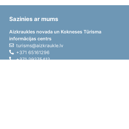
Sazinies ar mums
Aizkraukles novada un Kokneses Tūrisma
informācijas centrs
turisms@aizkraukle.lv
+371 65161296
+371 29275412
1905.gada iela 7, Koknese,
Aizkraukles novads, LV-5113
Darba laiki
Darba laiki
01.05.2026 - 30.09.2026
P, O, T, C, P
09:00 - 18:00
Pusdienu laiks
12:00 - 13:00
S
10:00 - 15:00