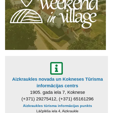
Aizkraukles novada un Kokneses Tūrisma
informācijas centrs
1905. gada iela 7, Koknese
(+371) 29275412, (+371) 65161296
Aizkraukles tūrisma informācijas punkts
Lāčplēša iela 4, Aizkraukle