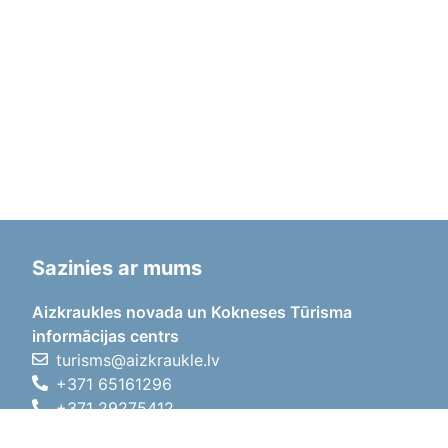
Sazinies ar mums
Aizkraukles novada un Kokneses Tūrisma
informācijas centrs
turisms@aizkraukle.lv
+371 65161296
+371 29275412
1905.gada iela 7, Koknese,