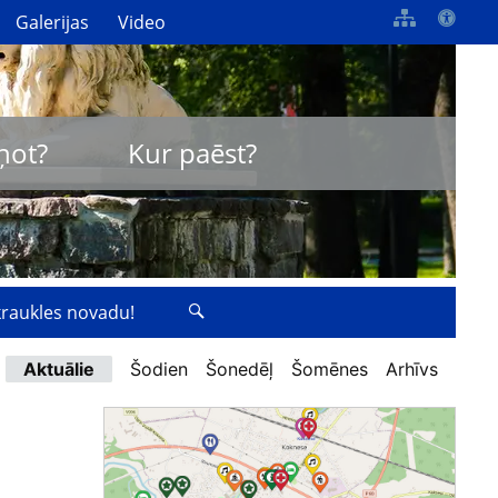
Galerijas
Video
ņot?
Kur paēst?
zkraukles novadu!
Aktuālie
Šodien
Šonedēļ
Šomēnes
Arhīvs