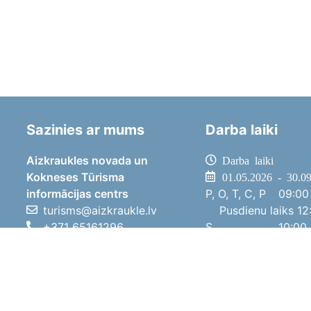
Sazinies ar mums
Darba laiki
Aizkraukles novada un
Darba laiki
Kokneses Tūrisma
01.05.2026 - 30.0
informācijas centrs
P, O, T, C, P
09:00 
turisms@aizkraukle.lv
Pusdienu laiks
12:
+371 65161296
S
10:00 
+371 29275412
Sv
11:00 
1905.gada iela 7, Koknese,
01.10.2025 - 30.0
Aizkraukles novads, LV-5113
P, O, T, C, P
08:00 
Pusdienu laiks
12:
S
10:00 