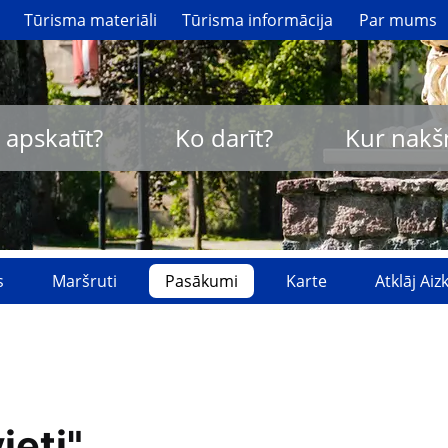
Tūrisma materiāli
Tūrisma informācija
Par mums
 apskatīt?
Ko darīt?
Kur nakš
s
Maršruti
Pasākumi
Karte
Atklāj Ai
ieti"