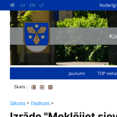
Noderīgi
LV
EN
LT
Ko
Jaunumi
TOP vieta
Skats :
Sākums
>
Pasākumi
>
Izrāde "Meklējiet siev