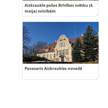
Aizkraukle pošas Brīvības svētku (4.
maija) svinībām
Pavasaris Aizkraukles novadā