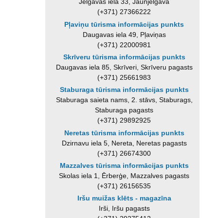
Jelgavas iela 33, Jaunjelgava
(+371) 27366222
Pļaviņu tūrisma informācijas punkts
Daugavas iela 49, Pļaviņas
(+371) 22000981
Skrīveru tūrisma informācijas punkts
Daugavas iela 85, Skrīveri, Skrīveru pagasts
(+371) 25661983
Staburaga tūrisma informācijas punkts
Staburaga saieta nams, 2. stāvs, Staburags,
Staburaga pagasts
(+371) 29892925
Neretas tūrisma informācijas punkts
Dzirnavu iela 5, Nereta, Neretas pagasts
(+371) 26674300
Mazzalves tūrisma informācijas punkts
Skolas iela 1, Ērberģe, Mazzalves pagasts
(+371) 26156535
Iršu muižas klēts - magazīna
Irši, Iršu pagasts