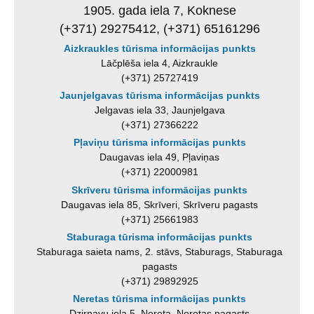
1905. gada iela 7, Koknese
(+371) 29275412, (+371) 65161296
Aizkraukles tūrisma informācijas punkts
Lāčplēša iela 4, Aizkraukle
(+371) 25727419
Jaunjelgavas tūrisma informācijas punkts
Jelgavas iela 33, Jaunjelgava
(+371) 27366222
Pļaviņu tūrisma informācijas punkts
Daugavas iela 49, Pļaviņas
(+371) 22000981
Skrīveru tūrisma informācijas punkts
Daugavas iela 85, Skrīveri, Skrīveru pagasts
(+371) 25661983
Staburaga tūrisma informācijas punkts
Staburaga saieta nams, 2. stāvs, Staburags, Staburaga
pagasts
(+371) 29892925
Neretas tūrisma informācijas punkts
Dzirnavu iela 5, Nereta, Neretas pagasts