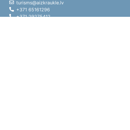
turisms@aizkraukle.lv
+371 65161296
+371 29275412
1905.gada iela 7, Koknese,
Aizkraukles novads, LV-5113
Darba laiki
Darba laiki
01.05.2026 - 30.09.2026
P, O, T, C, P
09:00 - 18:00
Pusdienu laiks
12:00 - 13:00
S
10:00 - 15:00
Sv
11:00 - 14:00
01.10.2025 - 30.04.2026
P, O, T, C, P
08:00 - 17:00
Pusdienu laiks
12:00
- 13:00
S
10:00 - 14:00
Sv
Brīvdiena