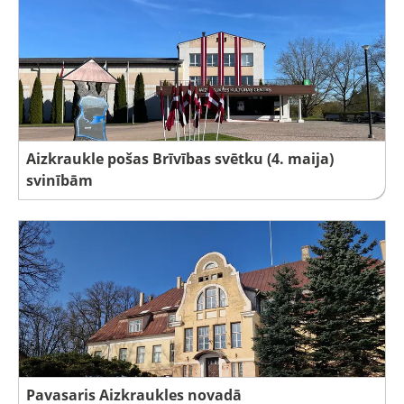
Aizkraukle pošas Brīvības svētku (4. maija)
svinībām
Pavasaris Aizkraukles novadā