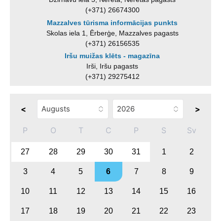
(+371) 26674300
Mazzalves tūrisma informācijas punkts
Skolas iela 1, Ērberģe, Mazzalves pagasts
(+371) 26156535
Iršu muižas klēts - magazīna
Irši, Iršu pagasts
(+371) 29275412
<
>
P
O
T
C
P
S
Sv
27
28
29
30
31
1
2
3
4
5
6
7
8
9
10
11
12
13
14
15
16
17
18
19
20
21
22
23