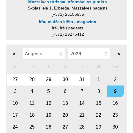
Mazzalves tūrisma informācijas punkts
Skolas iela 1, Ērberģe, Mazzalves pagasts
(+371) 26156535
Iršu muižas klēts - magazīna
Irši, Iršu pagasts
(+371) 29275412
<
>
P
O
T
C
P
S
Sv
27
28
29
30
31
1
2
3
4
5
6
7
8
9
10
11
12
13
14
15
16
17
18
19
20
21
22
23
24
25
26
27
28
29
30