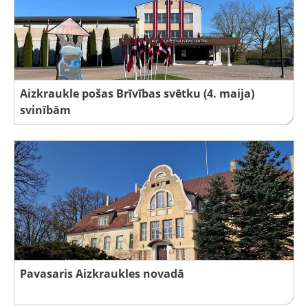
Aizkraukle pošas Brīvības svētku (4. maija)
svinībām
Pavasaris Aizkraukles novadā