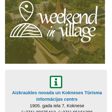
Aizkraukles novada un Kokneses Tūrisma
informācijas centrs
1905. gada iela 7, Koknese