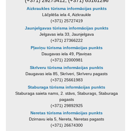
(+371) 29275412, (+371) 65161296
Aizkraukles tūrisma informācijas punkts
Lāčplēša iela 4, Aizkraukle
(+371) 25727419
Jaunjelgavas tūrisma informācijas punkts
Jelgavas iela 33, Jaunjelgava
(+371) 27366222
Pļaviņu tūrisma informācijas punkts
Daugavas iela 49, Pļaviņas
(+371) 22000981
Skrīveru tūrisma informācijas punkts
Daugavas iela 85, Skrīveri, Skrīveru pagasts
(+371) 25661983
Staburaga tūrisma informācijas punkts
Staburaga saieta nams, 2. stāvs, Staburags, Staburaga
pagasts
(+371) 29892925
Neretas tūrisma informācijas punkts
Dzirnavu iela 5, Nereta, Neretas pagasts
(+371) 26674300