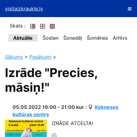
visitaizkraukle.lv
Skats :
Aktuālie
Šodien
Šonedēļ
Šomēnes
Arhīvs
Sākums
>
Pasākumi
>
Izrāde "Precies,
māsiņ!"
05.05.2022 19:00 - 21:00
kur :
Kokneses
kultūras centrs
IZRĀDE ATCELTA!