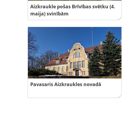
Aizkraukle pošas Brīvības svētku (4.
maija) svinībām
Pavasaris Aizkraukles novadā