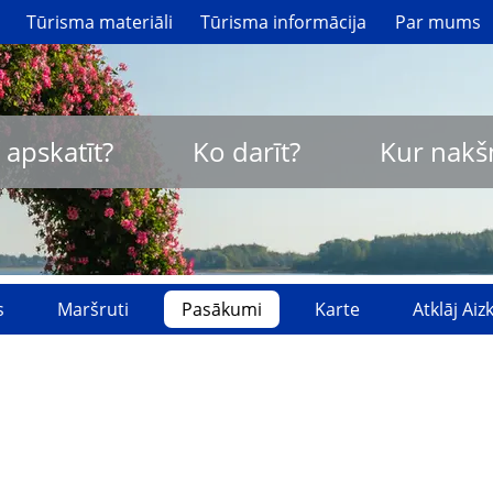
Tūrisma materiāli
Tūrisma informācija
Par mums
 apskatīt?
Ko darīt?
Kur nakš
s
Maršruti
Pasākumi
Karte
Atklāj Ai