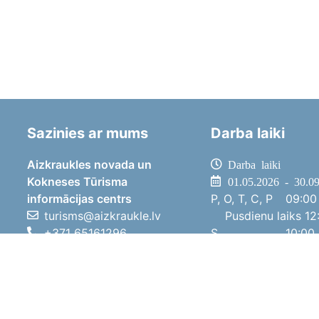
Sazinies ar mums
Darba laiki
Aizkraukles novada un
Darba laiki
Kokneses Tūrisma
01.05.2026 - 30.0
informācijas centrs
P, O, T, C, P
09:00 
turisms@aizkraukle.lv
Pusdienu laiks
12:
+371 65161296
S
10:00 
+371 29275412
Sv
11:00 
1905.gada iela 7, Koknese,
01.10.2025 - 30.0
Aizkraukles novads, LV-5113
P, O, T, C, P
08:00 
Pusdienu laiks
12:
S
10:00 