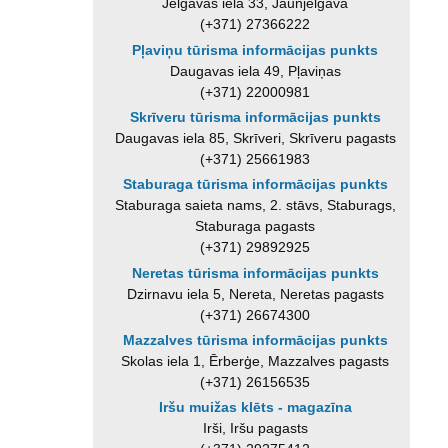
Jelgavas iela 33, Jaunjelgava
(+371) 27366222
Pļaviņu tūrisma informācijas punkts
Daugavas iela 49, Pļaviņas
(+371) 22000981
Skrīveru tūrisma informācijas punkts
Daugavas iela 85, Skrīveri, Skrīveru pagasts
(+371) 25661983
Staburaga tūrisma informācijas punkts
Staburaga saieta nams, 2. stāvs, Staburags,
Staburaga pagasts
(+371) 29892925
Neretas tūrisma informācijas punkts
Dzirnavu iela 5, Nereta, Neretas pagasts
(+371) 26674300
Mazzalves tūrisma informācijas punkts
Skolas iela 1, Ērberģe, Mazzalves pagasts
(+371) 26156535
Iršu muižas klēts - magazīna
Irši, Iršu pagasts