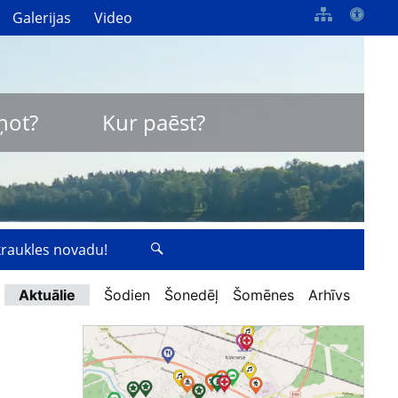
Galerijas
Video
ņot?
Kur paēst?
zkraukles novadu!
Aktuālie
Šodien
Šonedēļ
Šomēnes
Arhīvs