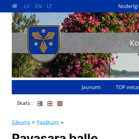
Noderīgi
LV
EN
LT
Ko
Jaunumi
TOP vieta
Skats :
Sākums
>
Pasākumi
>
Pavasara balle