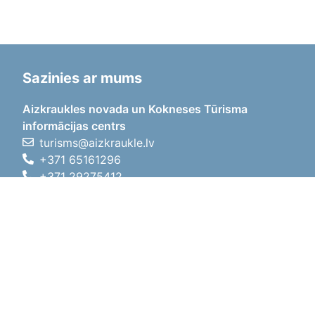
Sazinies ar mums
Aizkraukles novada un Kokneses Tūrisma
informācijas centrs
turisms@aizkraukle.lv
+371 65161296
+371 29275412
1905.gada iela 7, Koknese,
Aizkraukles novads, LV-5113
Darba laiki
Darba laiki
01.05.2026 - 30.09.2026
P, O, T, C, P
09:00 - 18:00
Pusdienu laiks