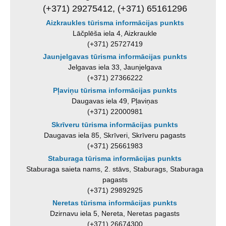
(+371) 29275412, (+371) 65161296
Aizkraukles tūrisma informācijas punkts
Lāčplēša iela 4, Aizkraukle
(+371) 25727419
Jaunjelgavas tūrisma informācijas punkts
Jelgavas iela 33, Jaunjelgava
(+371) 27366222
Pļaviņu tūrisma informācijas punkts
Daugavas iela 49, Pļaviņas
(+371) 22000981
Skrīveru tūrisma informācijas punkts
Daugavas iela 85, Skrīveri, Skrīveru pagasts
(+371) 25661983
Staburaga tūrisma informācijas punkts
Staburaga saieta nams, 2. stāvs, Staburags, Staburaga
pagasts
(+371) 29892925
Neretas tūrisma informācijas punkts
Dzirnavu iela 5, Nereta, Neretas pagasts
(+371) 26674300