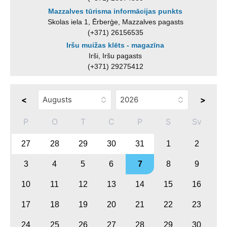
Mazzalves tūrisma informācijas punkts
Skolas iela 1, Ērberģe, Mazzalves pagasts
(+371) 26156535
Iršu muižas klēts - magazīna
Irši, Iršu pagasts
(+371) 29275412
<
>
P
O
T
C
P
S
Sv
27
28
29
30
31
1
2
3
4
5
6
7
8
9
10
11
12
13
14
15
16
17
18
19
20
21
22
23
24
25
26
27
28
29
30