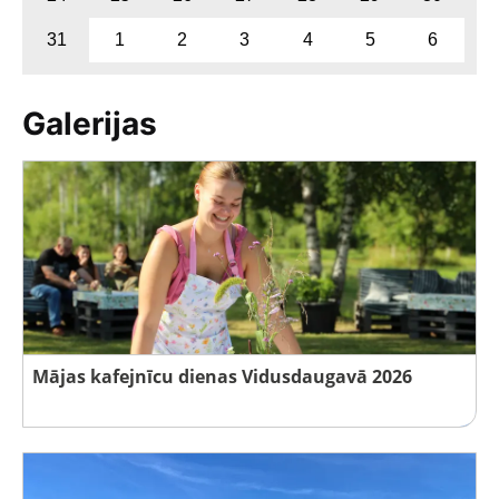
31
1
2
3
4
5
6
Galerijas
Mājas kafejnīcu dienas Vidusdaugavā 2026