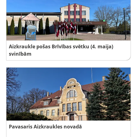
Aizkraukle pošas Brīvības svētku (4. maija)
svinībām
Pavasaris Aizkraukles novadā