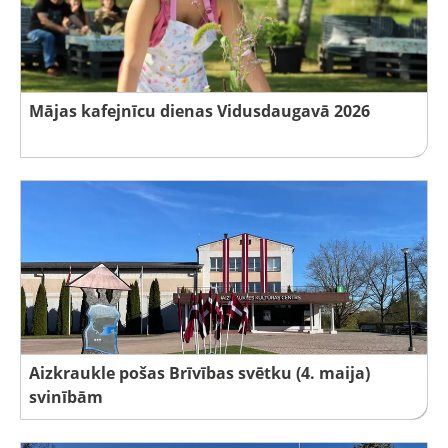
Mājas kafejnīcu dienas Vidusdaugavā 2026
Aizkraukle pošas Brīvības svētku (4. maija)
svinībām