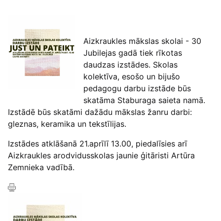
Aizkraukles mākslas skolai - 30
Jubilejas gadā tiek rīkotas
daudzas izstādes. Skolas
kolektīva, esošo un bijušo
pedagogu darbu izstāde būs
skatāma Staburaga saieta namā.
Izstādē būs skatāmi dažādu mākslas žanru darbi:
gleznas, keramika un tekstīlijas.
Izstādes atklāšanā 21.aprīlī 13.00, piedalīsies arī
Aizkraukles arodvidusskolas jaunie ģitāristi Artūra
Zemnieka vadībā.