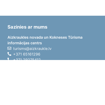
Sazinies ar mums
Aizkraukles novada un Kokneses Tūrisma
informācijas centrs
turisms@aizkraukle.lv
+371 65161296
+371 29275412
1905.gada iela 7, Koknese,
Aizkraukles novads, LV-5113
Darba laiki
Darba laiki
01.05.2026 - 30.09.2026
P, O, T, C, P
09:00 - 18:00
Pusdienu laiks