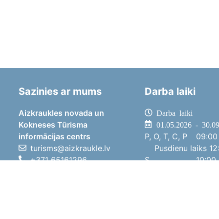
Sazinies ar mums
Darba laiki
Aizkraukles novada un
Darba laiki
Kokneses Tūrisma
01.05.2026 - 30.0
informācijas centrs
P, O, T, C, P
09:00 
turisms@aizkraukle.lv
Pusdienu laiks
12:
+371 65161296
S
10:00 
+371 29275412
Sv
11:00 
1905.gada iela 7, Koknese,
01.10.2025 - 30.0
Aizkraukles novads, LV-5113
P, O, T, C, P
08:00 
Pusdienu laiks
12:
S
10:00 