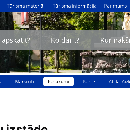
Tūrisma materiāli
Tūrisma informācija
Par mums
 apskatīt?
Ko darīt?
Kur nakš
s
Maršruti
Pasākumi
Karte
Atklāj Ai
u izstāde