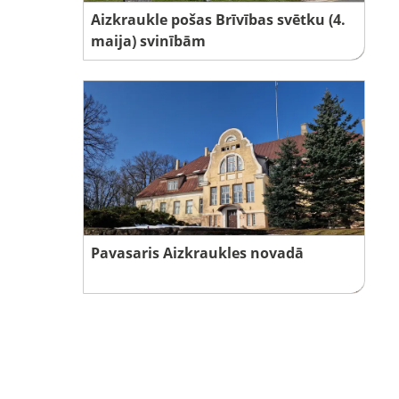
Aizkraukle pošas Brīvības svētku (4.
maija) svinībām
Pavasaris Aizkraukles novadā