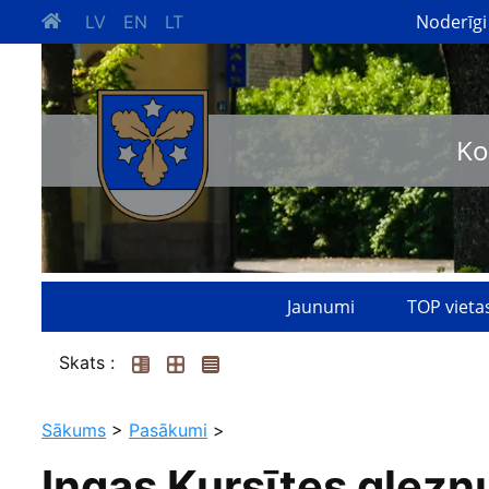
Noderīgi
LV
EN
LT
Ko
Jaunumi
TOP vieta
Skats :
Sākums
>
Pasākumi
>
Ingas Kursītes glezn