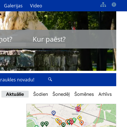
Galerijas
Video
ņot?
Kur paēst?
zkraukles novadu!
Aktuālie
Šodien
Šonedēļ
Šomēnes
Arhīvs