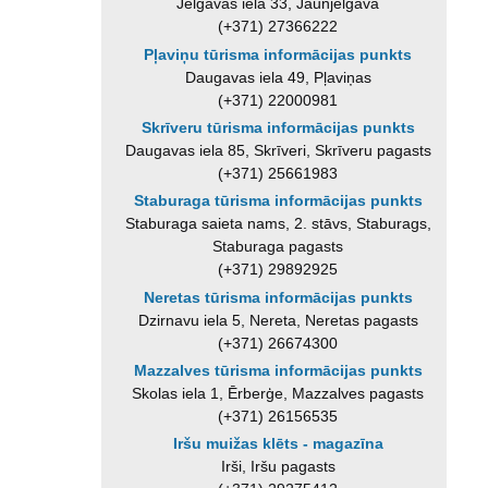
Jelgavas iela 33, Jaunjelgava
(+371) 27366222
Pļaviņu tūrisma informācijas punkts
Daugavas iela 49, Pļaviņas
(+371) 22000981
Skrīveru tūrisma informācijas punkts
Daugavas iela 85, Skrīveri, Skrīveru pagasts
(+371) 25661983
Staburaga tūrisma informācijas punkts
Staburaga saieta nams, 2. stāvs, Staburags,
Staburaga pagasts
(+371) 29892925
Neretas tūrisma informācijas punkts
Dzirnavu iela 5, Nereta, Neretas pagasts
(+371) 26674300
Mazzalves tūrisma informācijas punkts
Skolas iela 1, Ērberģe, Mazzalves pagasts
(+371) 26156535
Iršu muižas klēts - magazīna
Irši, Iršu pagasts