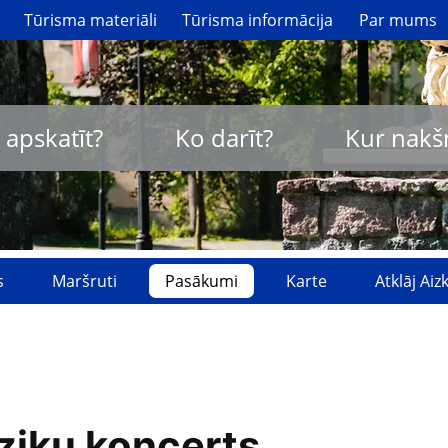
Tūrisma materiāli
Tūrisma informācija
Par mums
 apskatīt?
Ko darīt?
Kur nakš
s
Maršruti
Pasākumi
Karte
Atklāj Ai
ziķu koncerts