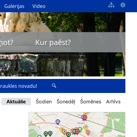
Galerijas
Video
ņot?
Kur paēst?
zkraukles novadu!
Aktuālie
Šodien
Šonedēļ
Šomēnes
Arhīvs