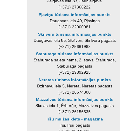
Jelgavas iela 33, Jaunjelgava
(+371) 27366222
Pļaviņu tūrisma informācijas punkts
Daugavas iela 49, Pļaviņas
(+371) 22000981
Skrīveru tūrisma informācijas punkts
Daugavas iela 85, Skrīveri, Skrīveru pagasts
(+371) 25661983
Staburaga tūrisma informācijas punkts
Staburaga saieta nams, 2. stāvs, Staburags,
Staburaga pagasts
(+371) 29892925
Neretas tūrisma informācijas punkts
Dzirnavu iela 5, Nereta, Neretas pagasts
(+371) 26674300
Mazzalves tūrisma informācijas punkts
Skolas iela 1, Ērberģe, Mazzalves pagasts
(+371) 26156535
Iršu muižas klēts - magazīna
Irši, Iršu pagasts