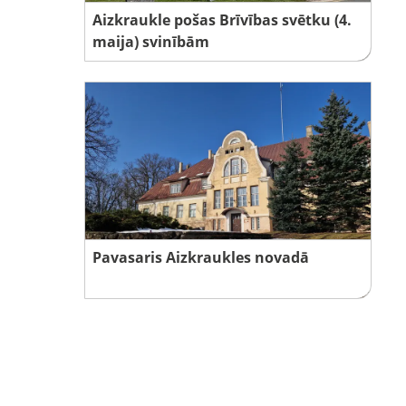
Aizkraukle pošas Brīvības svētku (4.
maija) svinībām
Pavasaris Aizkraukles novadā