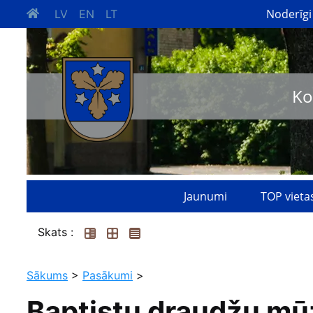
Noderīgi
LV
EN
LT
Ko
Jaunumi
TOP vieta
Skats :
Sākums
>
Pasākumi
>
Baptistu draudžu mū