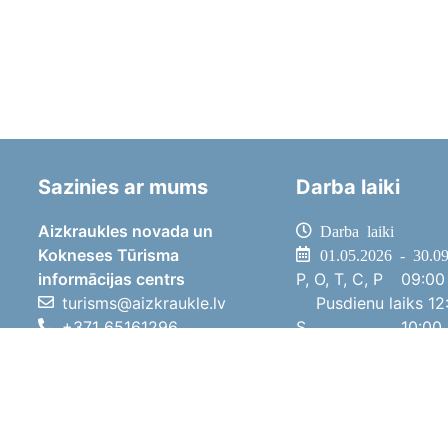
Sazinies ar mums
Darba laiki
Aizkraukles novada un
Darba laiki
Kokneses Tūrisma
01.05.2026 - 30.0
informācijas centrs
P, O, T, C, P
09:00 
turisms@aizkraukle.lv
Pusdienu laiks
12:
+371 65161296
S
10:00 
+371 29275412
Sv
11:00 
1905.gada iela 7, Koknese,
01.10.2025 - 30.0
Aizkraukles novads, LV-5113
P, O, T, C, P
08:00 
Pusdienu laiks
12:
S
10:00 