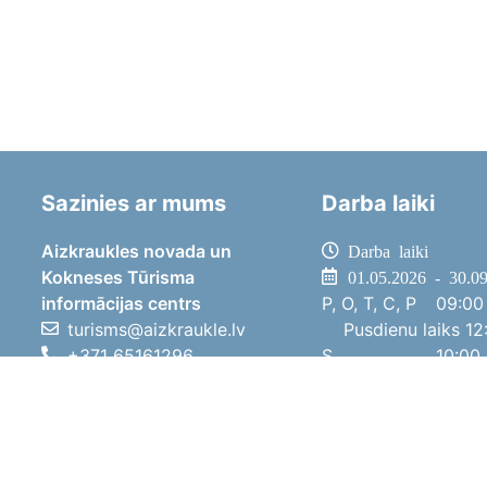
Sazinies ar mums
Darba laiki
Aizkraukles novada un
Darba laiki
Kokneses Tūrisma
01.05.2026 - 30.0
informācijas centrs
P, O, T, C, P
09:00 
turisms@aizkraukle.lv
Pusdienu laiks
12:
+371 65161296
S
10:00 
+371 29275412
Sv
11:00 
1905.gada iela 7, Koknese,
01.10.2025 - 30.0
Aizkraukles novads, LV-5113
P, O, T, C, P
08:00 
Pusdienu laiks
12:
S
10:00 