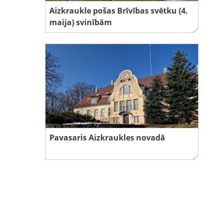
Aizkraukle pošas Brīvības svētku (4.
maija) svinībām
Pavasaris Aizkraukles novadā