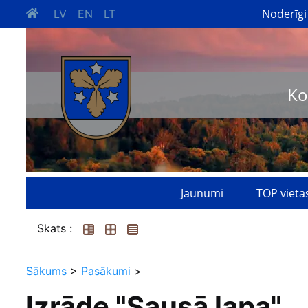
Noderīgi
LV
EN
LT
Ko
Jaunumi
TOP vieta
Skats :
Sākums
>
Pasākumi
>
Izrāde "Sausā lapa"