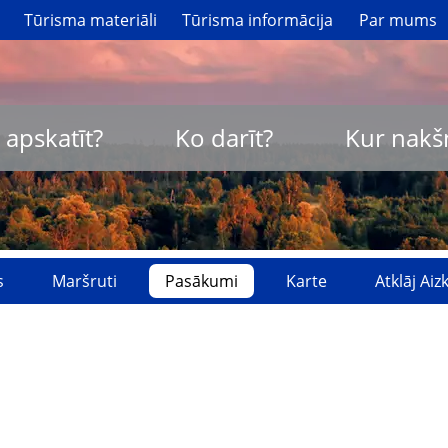
Tūrisma materiāli
Tūrisma informācija
Par mums
 apskatīt?
Ko darīt?
Kur nakš
s
Maršruti
Pasākumi
Karte
Atklāj Ai