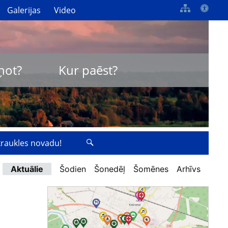
Galerijas
Video
ņot?
Kur paēst?
zkraukles novadu!
Aktuālie
Šodien
Šonedēļ
Šomēnes
Arhīvs