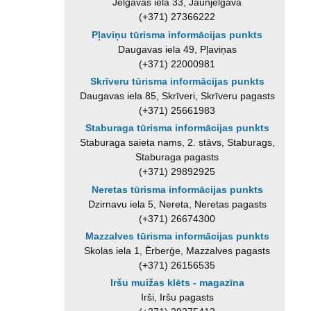
Jelgavas iela 33, Jaunjelgava
(+371) 27366222
Pļaviņu tūrisma informācijas punkts
Daugavas iela 49, Pļaviņas
(+371) 22000981
Skrīveru tūrisma informācijas punkts
Daugavas iela 85, Skrīveri, Skrīveru pagasts
(+371) 25661983
Staburaga tūrisma informācijas punkts
Staburaga saieta nams, 2. stāvs, Staburags,
Staburaga pagasts
(+371) 29892925
Neretas tūrisma informācijas punkts
Dzirnavu iela 5, Nereta, Neretas pagasts
(+371) 26674300
Mazzalves tūrisma informācijas punkts
Skolas iela 1, Ērberģe, Mazzalves pagasts
(+371) 26156535
Iršu muižas klēts - magazīna
Irši, Iršu pagasts