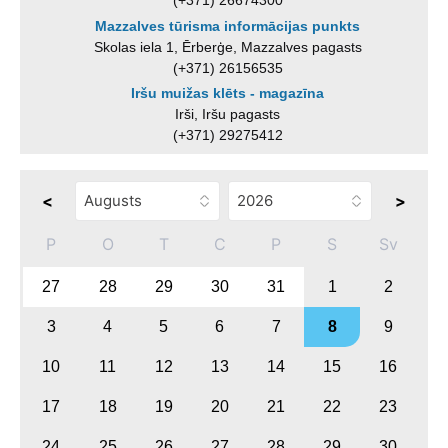
(+371) 26674300
Mazzalves tūrisma informācijas punkts
Skolas iela 1, Ērberģe, Mazzalves pagasts
(+371) 26156535
Iršu muižas klēts - magazīna
Irši, Iršu pagasts
(+371) 29275412
<
>
P
O
T
C
P
S
Sv
27
28
29
30
31
1
2
3
4
5
6
7
8
9
10
11
12
13
14
15
16
17
18
19
20
21
22
23
24
25
26
27
28
29
30