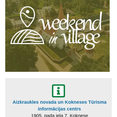
Aizkraukles novada un Kokneses Tūrisma
informācijas centrs
1905. gada iela 7, Koknese