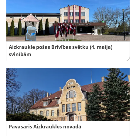
Aizkraukle pošas Brīvības svētku (4. maija)
svinībām
Pavasaris Aizkraukles novadā