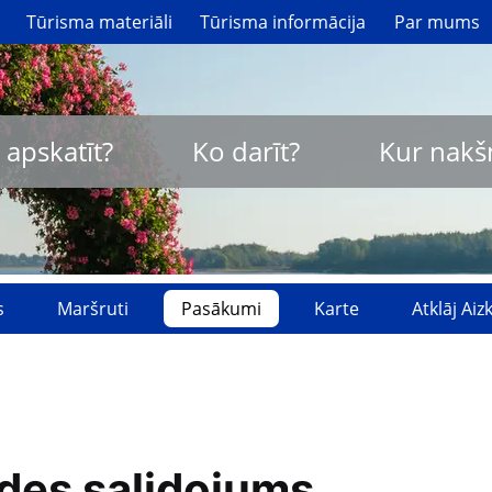
Tūrisma materiāli
Tūrisma informācija
Par mums
 apskatīt?
Ko darīt?
Kur nakš
s
Maršruti
Pasākumi
Karte
Atklāj Ai
des salidojums