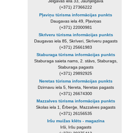
Jelgavas iela 33, Jaunjelgava
(+371) 27366222
Pļaviņu tūrisma informācijas punkts
Daugavas iela 49, Pļaviņas
(+371) 22000981
Skrīveru tūrisma informācijas punkts
Daugavas iela 85, Skrīveri, Skrīveru pagasts
(+371) 25661983
Staburaga tūrisma informācijas punkts
Staburaga saieta nams, 2. stāvs, Staburags,
Staburaga pagasts
(+371) 29892925
Neretas tūrisma informācijas punkts
Dzirnavu iela 5, Nereta, Neretas pagasts
(+371) 26674300
Mazzalves tūrisma informācijas punkts
Skolas iela 1, Ērberģe, Mazzalves pagasts
(+371) 26156535
Iršu muižas klēts - magazīna
Irši, Iršu pagasts