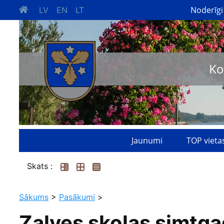
Noderīgi
LV
EN
LT
Ko
Jaunumi
TOP vieta
Skats :
Sākums
>
Pasākumi
>
Zalves skolas simtga