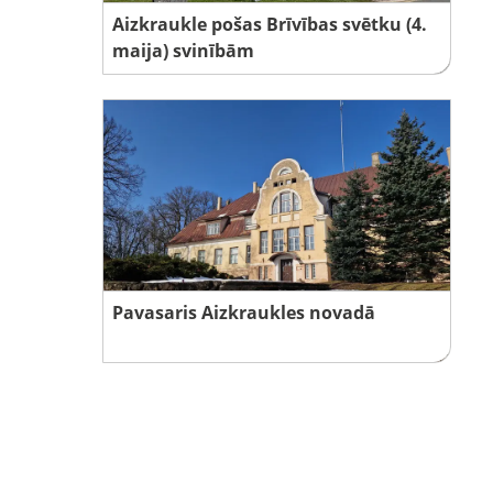
Aizkraukle pošas Brīvības svētku (4.
maija) svinībām
Pavasaris Aizkraukles novadā