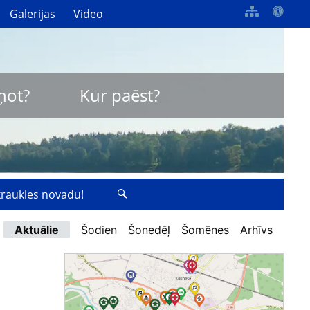
Galerijas
Video
ņot?
Kur paēst?
zkraukles novadu!
Aktuālie
Šodien
Šonedēļ
Šomēnes
Arhīvs