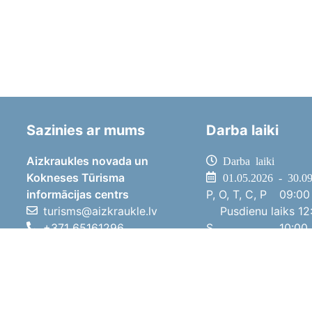
Sazinies ar mums
Darba laiki
Aizkraukles novada un
Darba laiki
Kokneses Tūrisma
01.05.2026 - 30.0
informācijas centrs
P, O, T, C, P
09:00 
turisms@aizkraukle.lv
Pusdienu laiks
12:
+371 65161296
S
10:00 
+371 29275412
Sv
11:00 
1905.gada iela 7, Koknese,
01.10.2025 - 30.0
Aizkraukles novads, LV-5113
P, O, T, C, P
08:00 
Pusdienu laiks
12:
S
10:00 