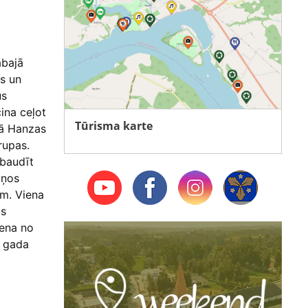
abajā
es un
us
cina ceļot
Tūrisma karte
nā Hanzas
rupas.
 baudīt
ļņos
ām. Viena
as
iena no
a gada