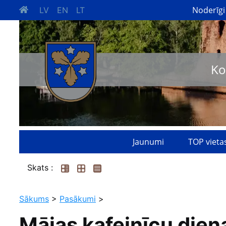
Noderīgi
LV
EN
LT
Ko
Jaunumi
TOP vieta
Skats :
Sākums
>
Pasākumi
>
Mājas kafejnīcu die