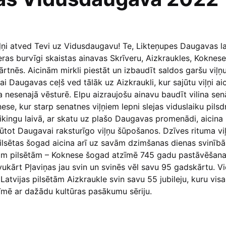
iļņi atved Tevi uz Vidusdaugavu! Te, Likteņupes Daugavas l
eras burvīgi skaistas ainavas Skrīveru, Aizkraukles, Koknes
ārtnēs. Aicinām mirkli piestāt un izbaudīt saldos garšu viļņ
ai Daugavas ceļš ved tālāk uz Aizkraukli, kur sajūtu viļņi ai
 nesenajā vēsturē. Elpu aizraujošu ainavu baudīt vilina se
ese, kur starp senatnes viļņiem lepni slejas viduslaiku pilsd
ikingu laivā, ar skatu uz plašo Daugavas promenādi, aicina
zjūtot Daugavai raksturīgo viļņu šūpošanos. Dzīves rituma vi
ilsētas šogad aicina arī uz savām dzimšanas dienas svinīb
ām pilsētām – Koknese šogad atzīmē 745 gadu pastāvēšan
vukārt Pļaviņas jau svin un svinēs vēl savu 95 gadskārtu. V
Latvijas pilsētām Aizkraukle svin savu 55 jubileju, kuru vis
mē ar dažādu kultūras pasākumu sēriju.