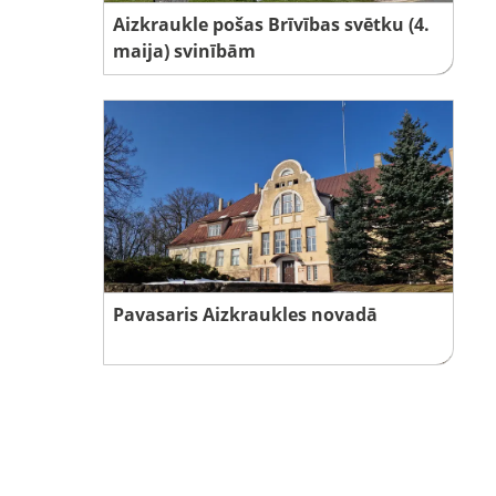
Aizkraukle pošas Brīvības svētku (4.
maija) svinībām
Pavasaris Aizkraukles novadā