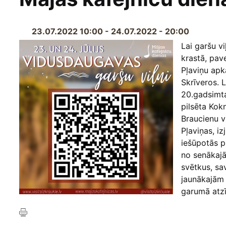
23.07.2022 10:00 - 24.07.2022 - 20:00
Lai garšu v
krastā, pav
Pļaviņu apk
Skrīveros. L
20.gadsimta
pilsēta Kokn
Braucienu v
Pļaviņas, i
iešūpotās p
no senākaj
svētkus, sa
jaunākajām 
garumā atzī