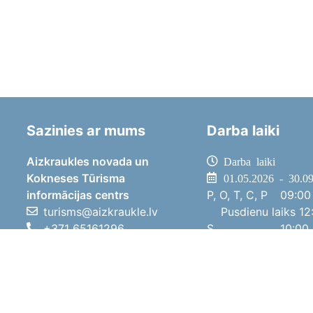
Sazinies ar mums
Darba laiki
Aizkraukles novada un
Darba laiki
Kokneses Tūrisma
01.05.2026 - 30.0
informācijas centrs
P, O, T, C, P
09:00 
turisms@aizkraukle.lv
Pusdienu laiks
12:
+371 65161296
S
10:00 
+371 29275412
Sv
11:00 
1905.gada iela 7, Koknese,
01.10.2025 - 30.0
Aizkraukles novads, LV-5113
P, O, T, C, P
08:00 
Pusdienu laiks
12:
S
10:00 