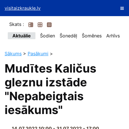
visitaizkraukle.lv
Skats :
Aktuālie
Šodien
Šonedēļ
Šomēnes
Arhīvs
Sākums
>
Pasākumi
>
Mudītes Kaličus
gleznu izstāde
"Nepabeigtais
iesākums"
14.07.2022 10:00 - 31.07.2022 - 17:00