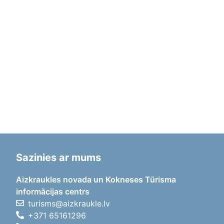
Sazinies ar mums
Aizkraukles novada un Kokneses Tūrisma
informācijas centrs
turisms@aizkraukle.lv
+371 65161296