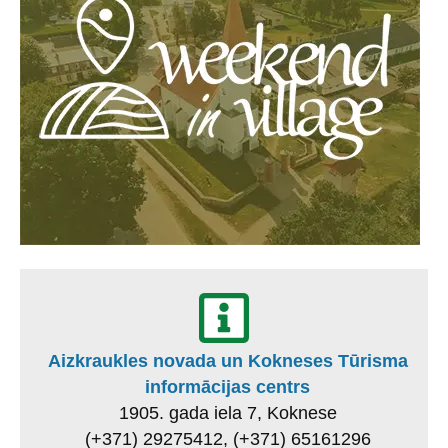
Aizkraukles novada un Kokneses Tūrisma
informācijas centrs
1905. gada iela 7, Koknese
(+371) 29275412, (+371) 65161296