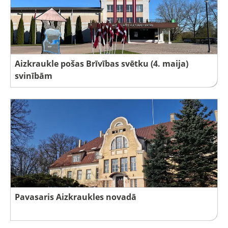
Aizkraukle pošas Brīvības svētku (4. maija)
svinībām
Pavasaris Aizkraukles novadā