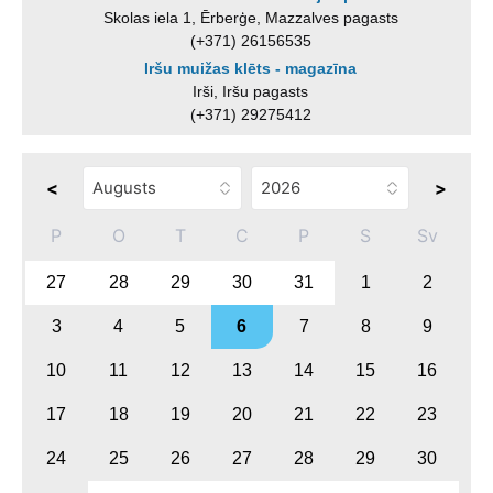
Skolas iela 1, Ērberģe, Mazzalves pagasts
(+371) 26156535
Iršu muižas klēts - magazīna
Irši, Iršu pagasts
(+371) 29275412
<
>
P
O
T
C
P
S
Sv
27
28
29
30
31
1
2
3
4
5
6
7
8
9
10
11
12
13
14
15
16
17
18
19
20
21
22
23
24
25
26
27
28
29
30