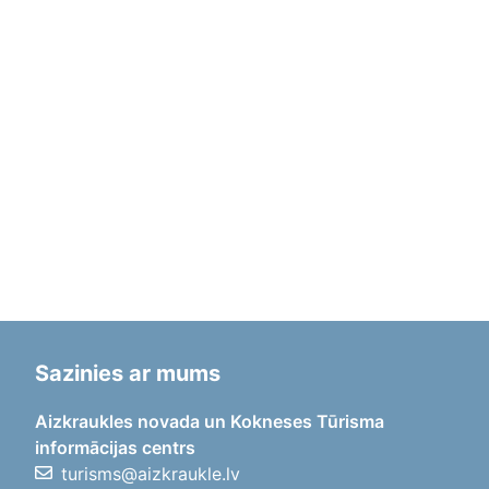
Sazinies ar mums
Aizkraukles novada un Kokneses Tūrisma
informācijas centrs
turisms@aizkraukle.lv