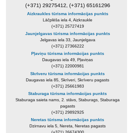
(+371) 29275412, (+371) 65161296
Aizkraukles tūrisma informācijas punkts
Lāčplēša iela 4, Aizkraukle
(+371) 25727419
Jaunjelgavas tūrisma informācijas punkts
Jelgavas iela 33, Jaunjelgava
(+371) 27366222
Pļaviņu tūrisma informācijas punkts
Daugavas iela 49, Pļaviņas
(+371) 22000981
Skrīveru tūrisma informācijas punkts
Daugavas iela 85, Skrīveri, Skrīveru pagasts
(+371) 25661983
Staburaga tūrisma informācijas punkts
Staburaga saieta nams, 2. stāvs, Staburags, Staburaga
pagasts
(+371) 29892925
Neretas tūrisma informācijas punkts
Dzirnavu iela 5, Nereta, Neretas pagasts
(+371) 26674300