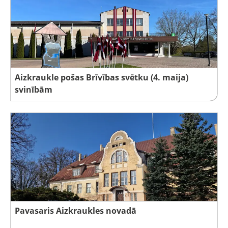
Aizkraukle pošas Brīvības svētku (4. maija)
svinībām
Pavasaris Aizkraukles novadā