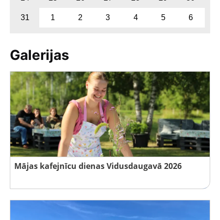
31
1
2
3
4
5
6
Galerijas
Mājas kafejnīcu dienas Vidusdaugavā 2026