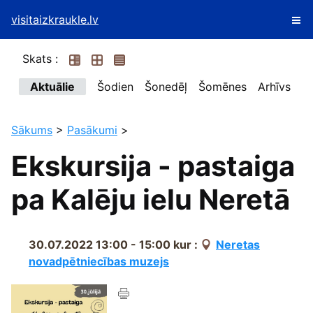
visitaizkraukle.lv
Skats :
Aktuālie
Šodien
Šonedēļ
Šomēnes
Arhīvs
Sākums
>
Pasākumi
>
Ekskursija - pastaiga
pa Kalēju ielu Neretā
30.07.2022 13:00 - 15:00
kur :
Neretas
novadpētniecības muzejs