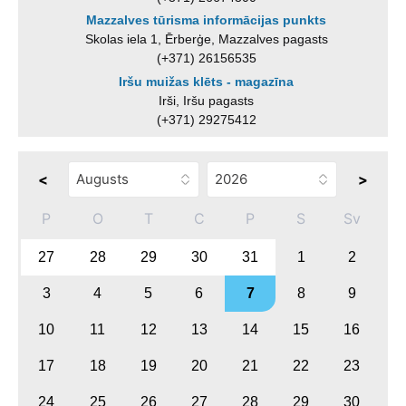
Mazzalves tūrisma informācijas punkts
Skolas iela 1, Ērberģe, Mazzalves pagasts
(+371) 26156535
Iršu muižas klēts - magazīna
Irši, Iršu pagasts
(+371) 29275412
<
>
P
O
T
C
P
S
Sv
27
28
29
30
31
1
2
3
4
5
6
7
8
9
10
11
12
13
14
15
16
17
18
19
20
21
22
23
24
25
26
27
28
29
30