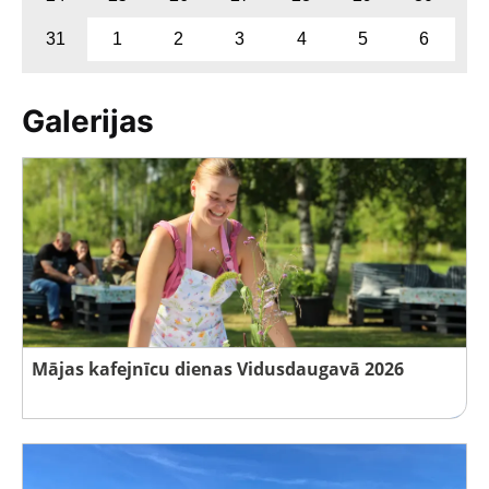
31
1
2
3
4
5
6
Galerijas
Mājas kafejnīcu dienas Vidusdaugavā 2026