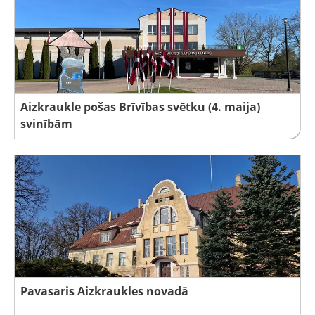
Aizkraukle pošas Brīvības svētku (4. maija)
svinībām
Pavasaris Aizkraukles novadā