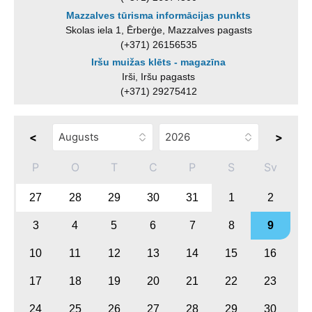
Mazzalves tūrisma informācijas punkts
Skolas iela 1, Ērberģe, Mazzalves pagasts
(+371) 26156535
Iršu muižas klēts - magazīna
Irši, Iršu pagasts
(+371) 29275412
<
>
P
O
T
C
P
S
Sv
27
28
29
30
31
1
2
3
4
5
6
7
8
9
10
11
12
13
14
15
16
17
18
19
20
21
22
23
24
25
26
27
28
29
30