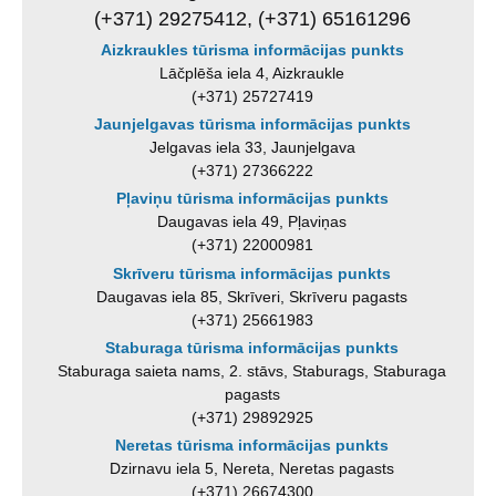
(+371) 29275412, (+371) 65161296
Aizkraukles tūrisma informācijas punkts
Lāčplēša iela 4, Aizkraukle
(+371) 25727419
Jaunjelgavas tūrisma informācijas punkts
Jelgavas iela 33, Jaunjelgava
(+371) 27366222
Pļaviņu tūrisma informācijas punkts
Daugavas iela 49, Pļaviņas
(+371) 22000981
Skrīveru tūrisma informācijas punkts
Daugavas iela 85, Skrīveri, Skrīveru pagasts
(+371) 25661983
Staburaga tūrisma informācijas punkts
Staburaga saieta nams, 2. stāvs, Staburags, Staburaga
pagasts
(+371) 29892925
Neretas tūrisma informācijas punkts
Dzirnavu iela 5, Nereta, Neretas pagasts
(+371) 26674300