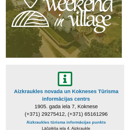
Aizkraukles novada un Kokneses Tūrisma
informācijas centrs
1905. gada iela 7, Koknese
(+371) 29275412, (+371) 65161296
Aizkraukles tūrisma informācijas punkts
Lāčplēša iela 4, Aizkraukle