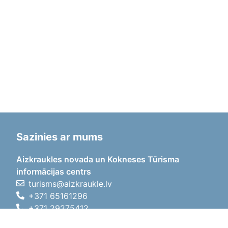
Sazinies ar mums
Aizkraukles novada un Kokneses Tūrisma
informācijas centrs
turisms@aizkraukle.lv
+371 65161296
+371 29275412
1905.gada iela 7, Koknese,