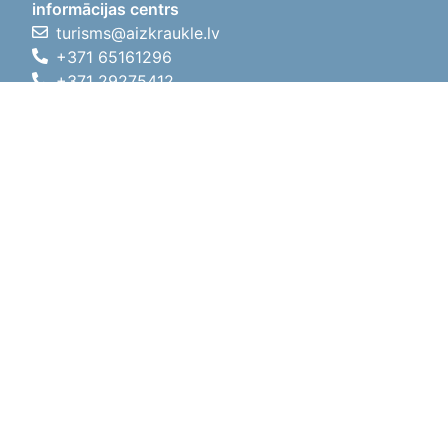
informācijas centrs
turisms@aizkraukle.lv
+371 65161296
+371 29275412
1905.gada iela 7, Koknese,
Aizkraukles novads, LV-5113
Darba laiki
Darba laiki
01.05.2026 - 30.09.2026
P, O, T, C, P
09:00 - 18:00
Pusdienu laiks
12:00 - 13:00
S
10:00 - 15:00
Sv
11:00 - 14:00
01.10.2025 - 30.04.2026
P, O, T, C, P
08:00 - 17:00
Pusdienu laiks
12:00
- 13:00
S
10:00 - 14:00