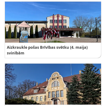
Aizkraukle pošas Brīvības svētku (4. maija)
svinībām