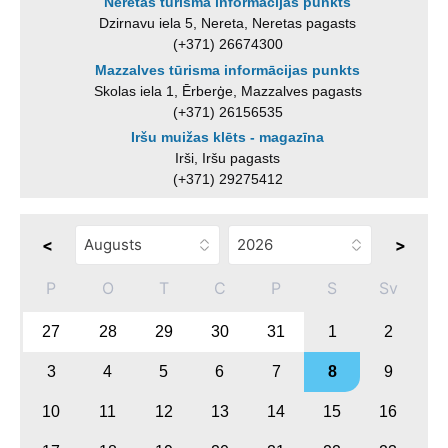
Neretas tūrisma informācijas punkts
Dzirnavu iela 5, Nereta, Neretas pagasts
(+371) 26674300
Mazzalves tūrisma informācijas punkts
Skolas iela 1, Ērberģe, Mazzalves pagasts
(+371) 26156535
Iršu muižas klēts - magazīna
Irši, Iršu pagasts
(+371) 29275412
<
>
P
O
T
C
P
S
Sv
27
28
29
30
31
1
2
3
4
5
6
7
8
9
10
11
12
13
14
15
16