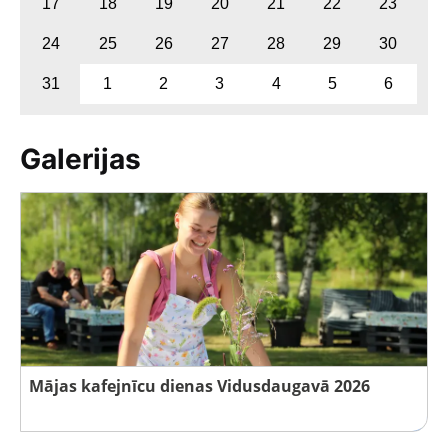
17
18
19
20
21
22
23
24
25
26
27
28
29
30
31
1
2
3
4
5
6
Galerijas
Mājas kafejnīcu dienas Vidusdaugavā 2026