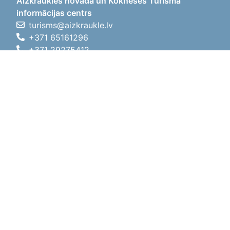
Aizkraukles novada un Kokneses Tūrisma
informācijas centrs
turisms@aizkraukle.lv
+371 65161296
+371 29275412
1905.gada iela 7, Koknese,
Aizkraukles novads, LV-5113
Darba laiki
Darba laiki
01.05.2026 - 30.09.2026
P, O, T, C, P
09:00 - 18:00
Pusdienu laiks
12:00 - 13:00
S
10:00 - 15:00
Sv
11:00 - 14:00
01.10.2025 - 30.04.2026
P, O, T, C, P
08:00 - 17:00
Pusdienu laiks
12:00
- 13:00