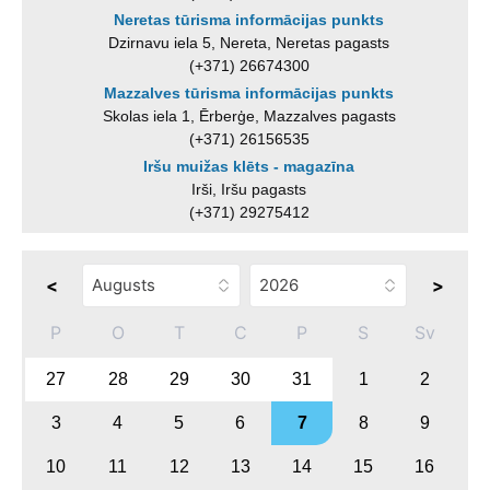
Neretas tūrisma informācijas punkts
Dzirnavu iela 5, Nereta, Neretas pagasts
(+371) 26674300
Mazzalves tūrisma informācijas punkts
Skolas iela 1, Ērberģe, Mazzalves pagasts
(+371) 26156535
Iršu muižas klēts - magazīna
Irši, Iršu pagasts
(+371) 29275412
<
>
P
O
T
C
P
S
Sv
27
28
29
30
31
1
2
3
4
5
6
7
8
9
10
11
12
13
14
15
16