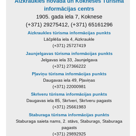
Aizkraukles novada un Kokneses Tūrisma
informācijas centrs
1905. gada iela 7, Koknese
(+371) 29275412, (+371) 65161296
Aizkraukles tūrisma informācijas punkts
Lāčplēša iela 4, Aizkraukle
(+371) 25727419
Jaunjelgavas tūrisma informācijas punkts
Jelgavas iela 33, Jaunjelgava
(+371) 27366222
Pļaviņu tūrisma informācijas punkts
Daugavas iela 49, Pļaviņas
(+371) 22000981
Skrīveru tūrisma informācijas punkts
Daugavas iela 85, Skrīveri, Skrīveru pagasts
(+371) 25661983
Staburaga tūrisma informācijas punkts
Staburaga saieta nams, 2. stāvs, Staburags, Staburaga
pagasts
(+371) 29892925