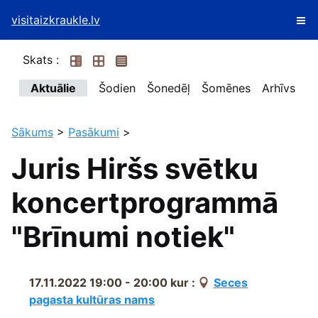
visitaizkraukle.lv
Skats :
Aktuālie
Šodien
Šonedēļ
Šomēnes
Arhīvs
Sākums
>
Pasākumi
>
Juris Hiršs svētku
koncertprogrammā
"Brīnumi notiek"
17.11.2022 19:00 - 20:00
kur :
Seces
pagasta kultūras nams