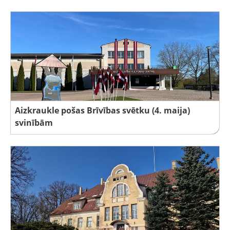
Aizkraukle pošas Brīvības svētku (4. maija)
svinībām