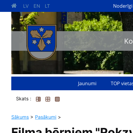
Noderīgi
LV
EN
LT
Ko
Jaunumi
TOP vieta
Skats :
Sākums
>
Pasākumi
>
Filma bērniem "Rokz