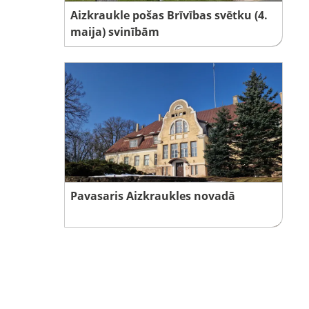
Aizkraukle pošas Brīvības svētku (4.
maija) svinībām
Pavasaris Aizkraukles novadā