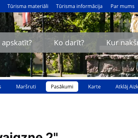
Tūrisma materiāli
Tūrisma informācija
Par mums
 apskatīt?
Ko darīt?
Kur nakš
s
Maršruti
Pasākumi
Karte
Atklāj Ai
vaigzne 2"