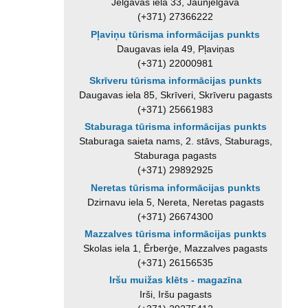
Jelgavas iela 33, Jaunjelgava
(+371) 27366222
Pļaviņu tūrisma informācijas punkts
Daugavas iela 49, Pļaviņas
(+371) 22000981
Skrīveru tūrisma informācijas punkts
Daugavas iela 85, Skrīveri, Skrīveru pagasts
(+371) 25661983
Staburaga tūrisma informācijas punkts
Staburaga saieta nams, 2. stāvs, Staburags,
Staburaga pagasts
(+371) 29892925
Neretas tūrisma informācijas punkts
Dzirnavu iela 5, Nereta, Neretas pagasts
(+371) 26674300
Mazzalves tūrisma informācijas punkts
Skolas iela 1, Ērberģe, Mazzalves pagasts
(+371) 26156535
Iršu muižas klēts - magazīna
Irši, Iršu pagasts