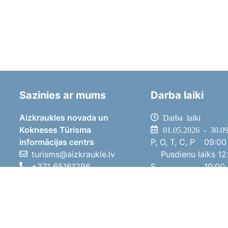
Sazinies ar mums
Darba laiki
Aizkraukles novada un
Darba laiki
Kokneses Tūrisma
01.05.2026 - 30.0
informācijas centrs
P, O, T, C, P
09:00 
turisms@aizkraukle.lv
Pusdienu laiks
12:
+371 65161296
S
10:00 
+371 29275412
Sv
11:00 
1905.gada iela 7, Koknese,
01.10.2025 - 30.0
Aizkraukles novads, LV-5113
P, O, T, C, P
08:00 
Pusdienu laiks
12:
S
10:00 