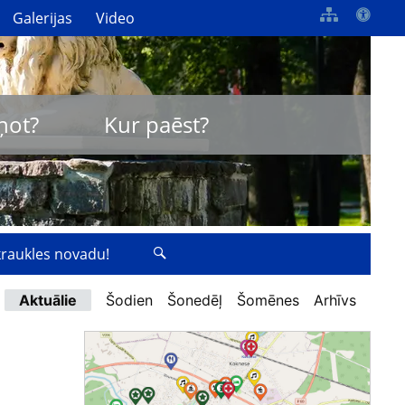
Galerijas
Video
ņot?
Kur paēst?
zkraukles novadu!
Aktuālie
Šodien
Šonedēļ
Šomēnes
Arhīvs