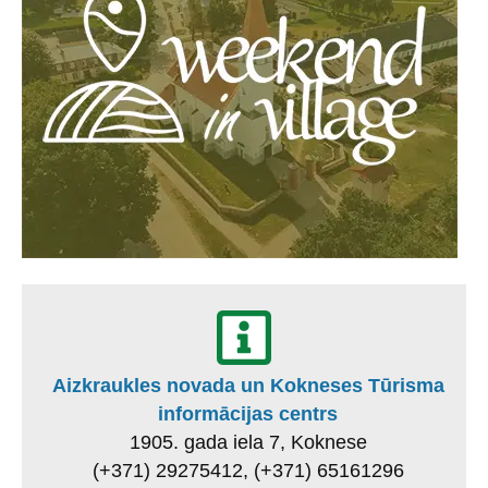
Aizkraukles novada un Kokneses Tūrisma
informācijas centrs
1905. gada iela 7, Koknese
(+371) 29275412, (+371) 65161296