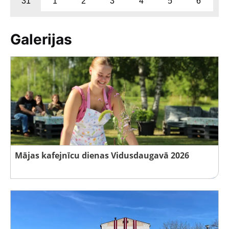
31
1
2
3
4
5
6
Galerijas
Mājas kafejnīcu dienas Vidusdaugavā 2026