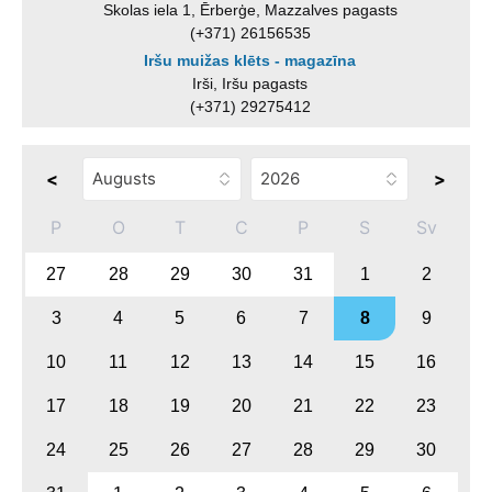
Skolas iela 1, Ērberģe, Mazzalves pagasts
(+371) 26156535
Iršu muižas klēts - magazīna
Irši, Iršu pagasts
(+371) 29275412
<
>
P
O
T
C
P
S
Sv
27
28
29
30
31
1
2
3
4
5
6
7
8
9
10
11
12
13
14
15
16
17
18
19
20
21
22
23
24
25
26
27
28
29
30