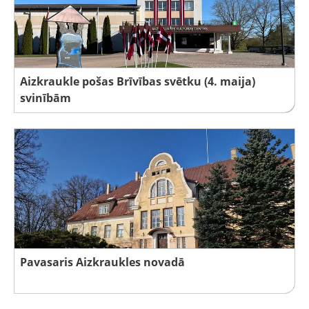
Aizkraukle pošas Brīvības svētku (4. maija)
svinībām
Pavasaris Aizkraukles novadā