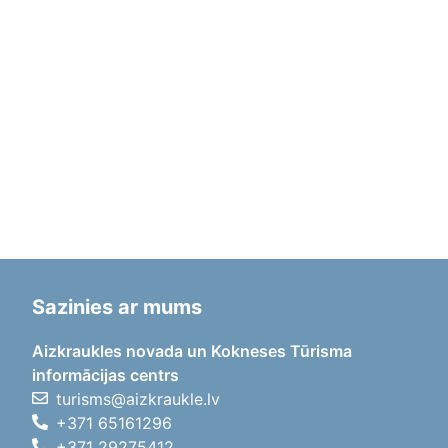
Sazinies ar mums
Aizkraukles novada un Kokneses Tūrisma
informācijas centrs
turisms@aizkraukle.lv
+371 65161296
+371 29275412