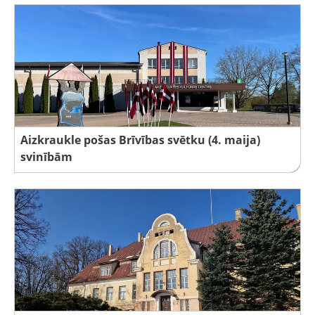
Aizkraukle pošas Brīvības svētku (4. maija)
svinībām