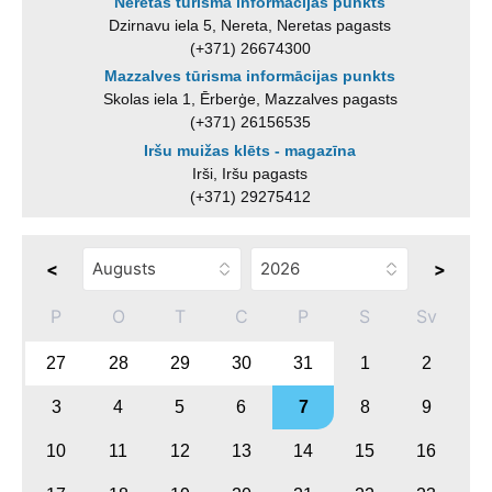
Neretas tūrisma informācijas punkts
Dzirnavu iela 5, Nereta, Neretas pagasts
(+371) 26674300
Mazzalves tūrisma informācijas punkts
Skolas iela 1, Ērberģe, Mazzalves pagasts
(+371) 26156535
Iršu muižas klēts - magazīna
Irši, Iršu pagasts
(+371) 29275412
<
>
P
O
T
C
P
S
Sv
27
28
29
30
31
1
2
3
4
5
6
7
8
9
10
11
12
13
14
15
16