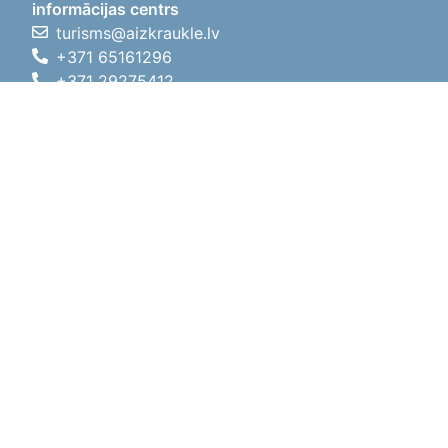
informācijas centrs
turisms@aizkraukle.lv
+371 65161296
+371 29275412
1905.gada iela 7, Koknese,
Aizkraukles novads, LV-5113
Darba laiki
Darba laiki
01.05.2026 - 30.09.2026
P, O, T, C, P
09:00 - 18:00
Pusdienu laiks
12:00 - 13:00
S
10:00 - 15:00
Sv
11:00 - 14:00
01.10.2025 - 30.04.2026
P, O, T, C, P
08:00 - 17:00
Pusdienu laiks
12:00
- 13:00
S
10:00 - 14:00