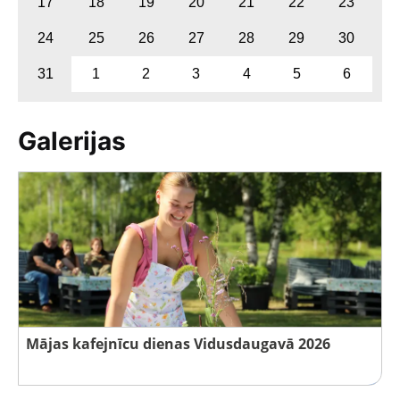
17
18
19
20
21
22
23
24
25
26
27
28
29
30
31
1
2
3
4
5
6
Galerijas
Mājas kafejnīcu dienas Vidusdaugavā 2026