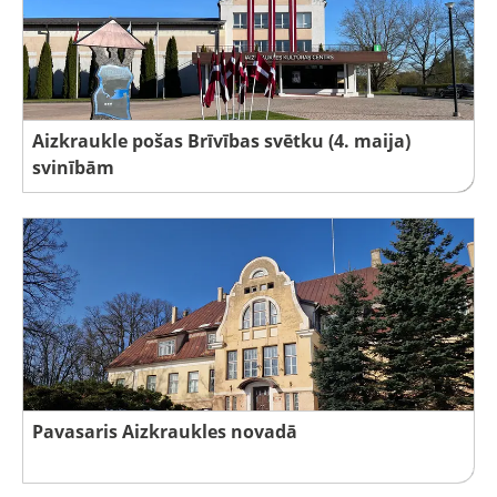
Aizkraukle pošas Brīvības svētku (4. maija)
svinībām
Pavasaris Aizkraukles novadā