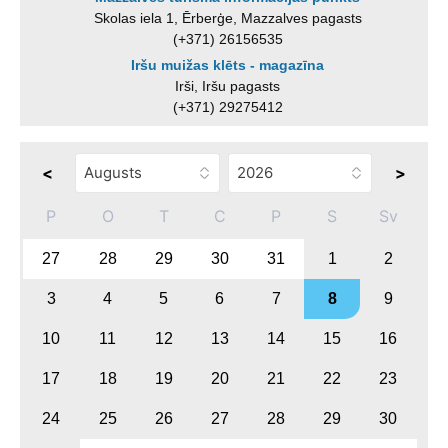
Skolas iela 1, Ērberģe, Mazzalves pagasts
(+371) 26156535
Iršu muižas klēts - magazīna
Irši, Iršu pagasts
(+371) 29275412
<
>
P
O
T
C
P
S
Sv
27
28
29
30
31
1
2
3
4
5
6
7
8
9
10
11
12
13
14
15
16
17
18
19
20
21
22
23
24
25
26
27
28
29
30