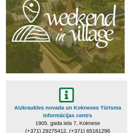
Aizkraukles novada un Kokneses Tūrisma
informācijas centrs
1905. gada iela 7, Koknese
(+371) 29275412, (+371) 65161296