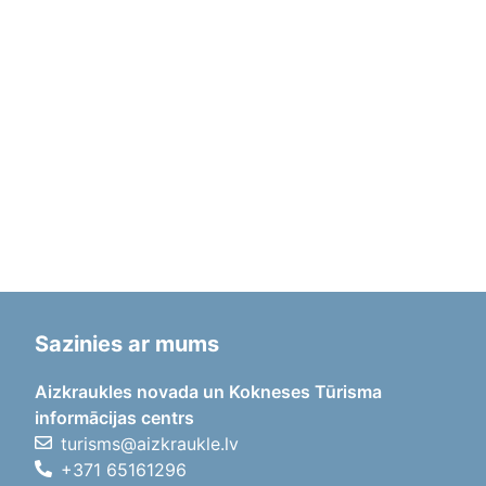
Sazinies ar mums
Aizkraukles novada un Kokneses Tūrisma
informācijas centrs
turisms@aizkraukle.lv
+371 65161296