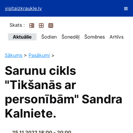
visitaizkraukle.lv
Skats :
Aktuālie
Šodien
Šonedēļ
Šomēnes
Arhīvs
Sākums
>
Pasākumi
>
Sarunu cikls
"Tikšanās ar
personībām" Sandra
Kalniete.
25.11.2022 18:00 - 20:00