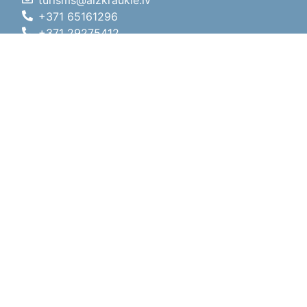
turisms@aizkraukle.lv
+371 65161296
+371 29275412
1905.gada iela 7, Koknese,
Aizkraukles novads, LV-5113
Darba laiki
Darba laiki
01.05.2026 - 30.09.2026
P, O, T, C, P
09:00 - 18:00
Pusdienu laiks
12:00 - 13:00
S
10:00 - 15:00
Sv
11:00 - 14:00
01.10.2025 - 30.04.2026
P, O, T, C, P
08:00 - 17:00
Pusdienu laiks
12:00
- 13:00
S
10:00 - 14:00
Sv
Brīvdiena