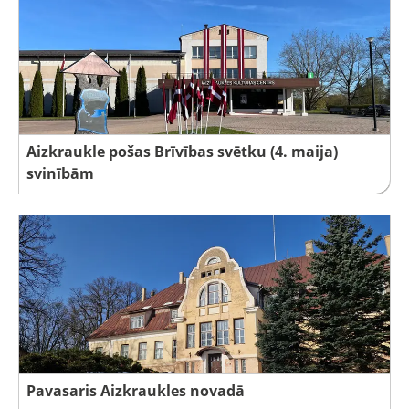
Aizkraukle pošas Brīvības svētku (4. maija)
svinībām
Pavasaris Aizkraukles novadā