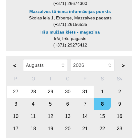
(+371) 26674300
Mazzalves tūrisma informācijas punkts
Skolas iela 1, Ērberģe, Mazzalves pagasts
(+371) 26156535
Iršu muižas klēts - magazīna
Irši, Iršu pagasts
(+371) 29275412
<
>
P
O
T
C
P
S
Sv
27
28
29
30
31
1
2
3
4
5
6
7
8
9
10
11
12
13
14
15
16
17
18
19
20
21
22
23