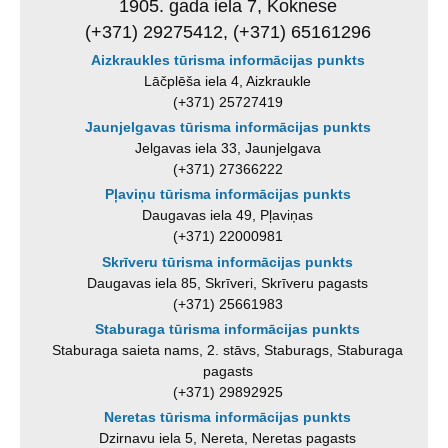
1905. gada iela 7, Koknese
(+371) 29275412, (+371) 65161296
Aizkraukles tūrisma informācijas punkts
Lāčplēša iela 4, Aizkraukle
(+371) 25727419
Jaunjelgavas tūrisma informācijas punkts
Jelgavas iela 33, Jaunjelgava
(+371) 27366222
Pļaviņu tūrisma informācijas punkts
Daugavas iela 49, Pļaviņas
(+371) 22000981
Skrīveru tūrisma informācijas punkts
Daugavas iela 85, Skrīveri, Skrīveru pagasts
(+371) 25661983
Staburaga tūrisma informācijas punkts
Staburaga saieta nams, 2. stāvs, Staburags, Staburaga
pagasts
(+371) 29892925
Neretas tūrisma informācijas punkts
Dzirnavu iela 5, Nereta, Neretas pagasts