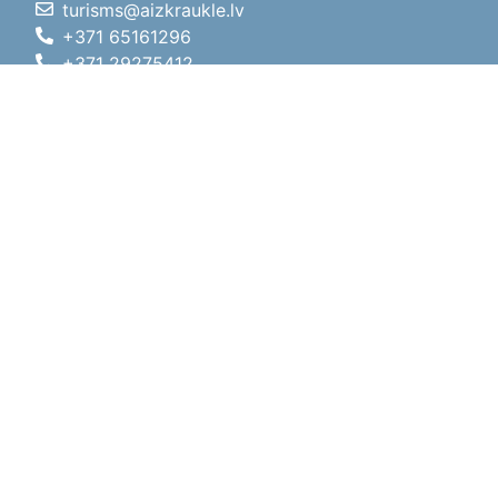
turisms@aizkraukle.lv
+371 65161296
+371 29275412
1905.gada iela 7, Koknese,
Aizkraukles novads, LV-5113
Darba laiki
Darba laiki
01.05.2026 - 30.09.2026
P, O, T, C, P
09:00 - 18:00
Pusdienu laiks
12:00 - 13:00
S
10:00 - 15:00
Sv
11:00 - 14:00
01.10.2025 - 30.04.2026
P, O, T, C, P
08:00 - 17:00
Pusdienu laiks
12:00
- 13:00
S
10:00 - 14:00
Sv
Brīvdiena