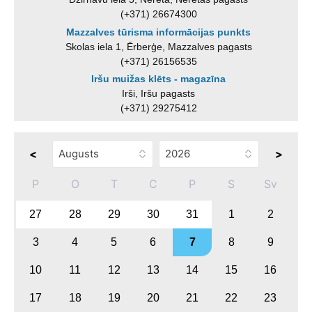
(+371) 26674300
Mazzalves tūrisma informācijas punkts
Skolas iela 1, Ērberģe, Mazzalves pagasts
(+371) 26156535
Iršu muižas klēts - magazīna
Irši, Iršu pagasts
(+371) 29275412
<
>
P
O
T
C
P
S
Sv
27
28
29
30
31
1
2
3
4
5
6
7
8
9
10
11
12
13
14
15
16
17
18
19
20
21
22
23