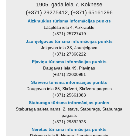
1905. gada iela 7, Koknese
(+371) 29275412, (+371) 65161296
Aizkraukles tūrisma informācijas punkts
Lāčplēša iela 4, Aizkraukle
(+371) 25727419
Jaunjelgavas tūrisma informācijas punkts
Jelgavas iela 33, Jaunjelgava
(+371) 27366222
Pļaviņu tūrisma informācijas punkts
Daugavas iela 49, Pļaviņas
(+371) 22000981
Skrīveru tūrisma informācijas punkts
Daugavas iela 85, Skrīveri, Skrīveru pagasts
(+371) 25661983
Staburaga tūrisma informācijas punkts
Staburaga saieta nams, 2. stāvs, Staburags, Staburaga
pagasts
(+371) 29892925
Neretas tūrisma informācijas punkts
Dzirnavu iela 5, Nereta, Neretas pagasts