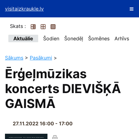
visitaizkraukle.lv
Skats :
Aktuālie
Šodien
Šonedēļ
Šomēnes
Arhīvs
Sākums
>
Pasākumi
>
Ērģeļmūzikas
koncerts DIEVIŠĶĀ
GAISMĀ
27.11.2022 16:00 - 17:00