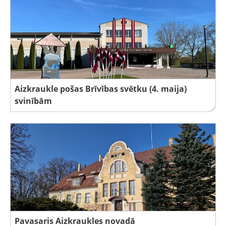
Aizkraukle pošas Brīvības svētku (4. maija)
svinībām
Pavasaris Aizkraukles novadā