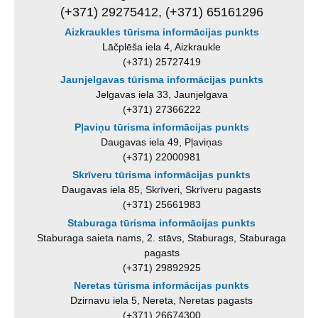
(+371) 29275412, (+371) 65161296
Aizkraukles tūrisma informācijas punkts
Lāčplēša iela 4, Aizkraukle
(+371) 25727419
Jaunjelgavas tūrisma informācijas punkts
Jelgavas iela 33, Jaunjelgava
(+371) 27366222
Pļaviņu tūrisma informācijas punkts
Daugavas iela 49, Pļaviņas
(+371) 22000981
Skrīveru tūrisma informācijas punkts
Daugavas iela 85, Skrīveri, Skrīveru pagasts
(+371) 25661983
Staburaga tūrisma informācijas punkts
Staburaga saieta nams, 2. stāvs, Staburags, Staburaga
pagasts
(+371) 29892925
Neretas tūrisma informācijas punkts
Dzirnavu iela 5, Nereta, Neretas pagasts
(+371) 26674300