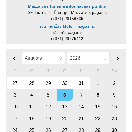
Mazzalves tūrisma informācijas punkts
Skolas iela 1, Ērberģe, Mazzalves pagasts
(+371) 26156535
Iršu muižas klēts - magazīna
Irši, Iršu pagasts
(+371) 29275412
<
>
P
O
T
C
P
S
Sv
27
28
29
30
31
1
2
3
4
5
6
7
8
9
10
11
12
13
14
15
16
17
18
19
20
21
22
23
24
25
26
27
28
29
30