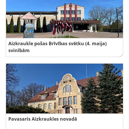
Aizkraukle pošas Brīvības svētku (4. maija)
svinībām
Pavasaris Aizkraukles novadā