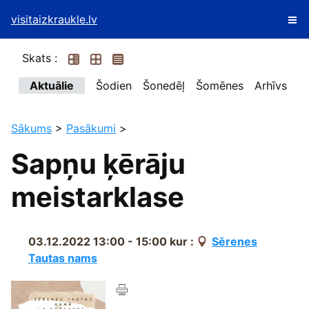
visitaizkraukle.lv
Skats :
Aktuālie
Šodien
Šonedēļ
Šomēnes
Arhīvs
Sākums
>
Pasākumi
>
Sapņu ķērāju
meistarklase
03.12.2022 13:00 - 15:00
kur :
Sērenes
Tautas nams