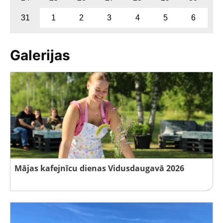
31
1
2
3
4
5
6
Galerijas
Mājas kafejnīcu dienas Vidusdaugavā 2026