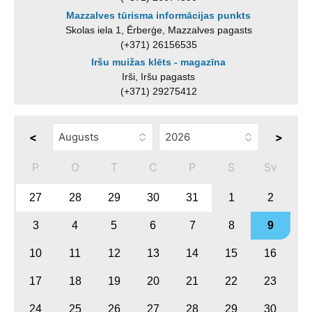
Mazzalves tūrisma informācijas punkts
Skolas iela 1, Ērberģe, Mazzalves pagasts
(+371) 26156535
Iršu muižas klēts - magazīna
Irši, Iršu pagasts
(+371) 29275412
<
>
P
O
T
C
P
S
Sv
27
28
29
30
31
1
2
3
4
5
6
7
8
9
10
11
12
13
14
15
16
17
18
19
20
21
22
23
24
25
26
27
28
29
30