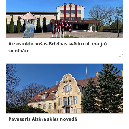
Aizkraukle pošas Brīvības svētku (4. maija)
svinībām
Pavasaris Aizkraukles novadā