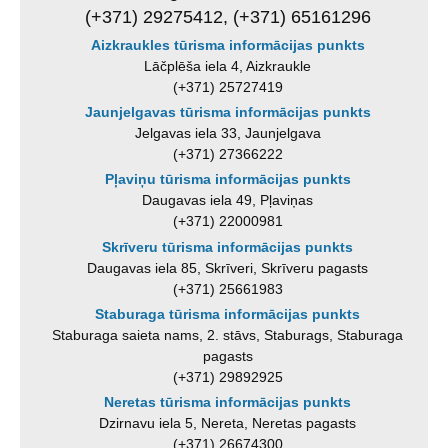
(+371) 29275412, (+371) 65161296
Aizkraukles tūrisma informācijas punkts
Lāčplēša iela 4, Aizkraukle
(+371) 25727419
Jaunjelgavas tūrisma informācijas punkts
Jelgavas iela 33, Jaunjelgava
(+371) 27366222
Pļaviņu tūrisma informācijas punkts
Daugavas iela 49, Pļaviņas
(+371) 22000981
Skrīveru tūrisma informācijas punkts
Daugavas iela 85, Skrīveri, Skrīveru pagasts
(+371) 25661983
Staburaga tūrisma informācijas punkts
Staburaga saieta nams, 2. stāvs, Staburags, Staburaga
pagasts
(+371) 29892925
Neretas tūrisma informācijas punkts
Dzirnavu iela 5, Nereta, Neretas pagasts
(+371) 26674300