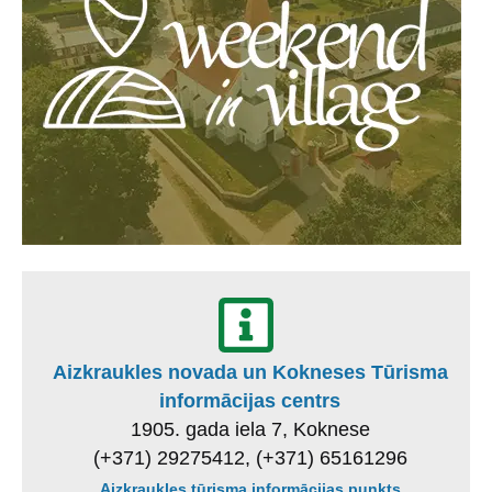
Aizkraukles novada un Kokneses Tūrisma
informācijas centrs
1905. gada iela 7, Koknese
(+371) 29275412, (+371) 65161296
Aizkraukles tūrisma informācijas punkts