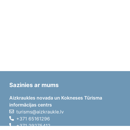
Sazinies ar mums
Aizkraukles novada un Kokneses Tūrisma
informācijas centrs
turisms@aizkraukle.lv
+371 65161296
+371 29275412