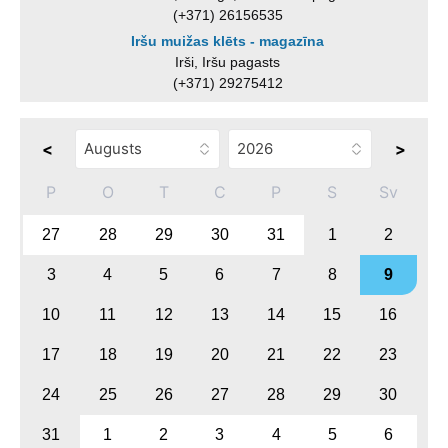
(+371) 26156535
Iršu muižas klēts - magazīna
Irši, Iršu pagasts
(+371) 29275412
<
>
P
O
T
C
P
S
Sv
27
28
29
30
31
1
2
3
4
5
6
7
8
9
10
11
12
13
14
15
16
17
18
19
20
21
22
23
24
25
26
27
28
29
30
31
1
2
3
4
5
6