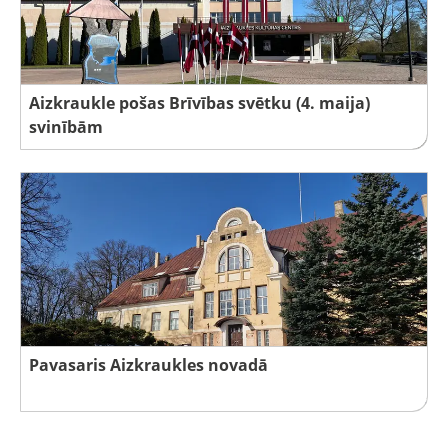
Aizkraukle pošas Brīvības svētku (4. maija)
svinībām
Pavasaris Aizkraukles novadā