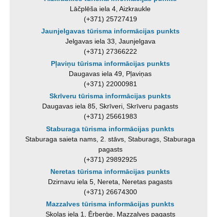
Lāčplēša iela 4, Aizkraukle
(+371) 25727419
Jaunjelgavas tūrisma informācijas punkts
Jelgavas iela 33, Jaunjelgava
(+371) 27366222
Pļaviņu tūrisma informācijas punkts
Daugavas iela 49, Pļaviņas
(+371) 22000981
Skrīveru tūrisma informācijas punkts
Daugavas iela 85, Skrīveri, Skrīveru pagasts
(+371) 25661983
Staburaga tūrisma informācijas punkts
Staburaga saieta nams, 2. stāvs, Staburags, Staburaga
pagasts
(+371) 29892925
Neretas tūrisma informācijas punkts
Dzirnavu iela 5, Nereta, Neretas pagasts
(+371) 26674300
Mazzalves tūrisma informācijas punkts
Skolas iela 1, Ērberģe, Mazzalves pagasts