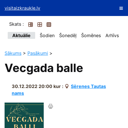
visitaizkraukle.lv
Skats :
Aktuālie
Šodien
Šonedēļ
Šomēnes
Arhīvs
Sākums
>
Pasākumi
>
Vecgada balle
30.12.2022 20:00
kur :
Sērenes Tautas
nams